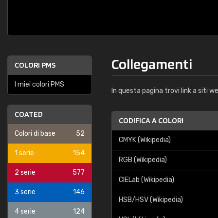
Collegamenti
COLORI PMS
I miei colori PMS
In questa pagina trovi link a siti we
COATED
CODIFICA A COLORI
Colori di base
52
CMYK (Wikipedia)
1 serie
154
RGB (Wikipedia)
2 serie
577
CIELab (Wikipedia)
3 serie
146
HSB/HSV (Wikipedia)
4 serie
124