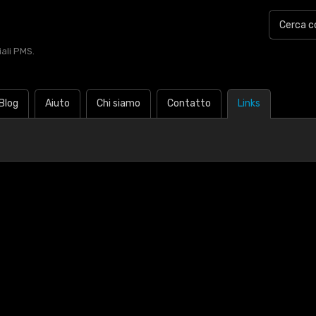
iali PMS.
Blog
Aiuto
Chi siamo
Contatto
Links