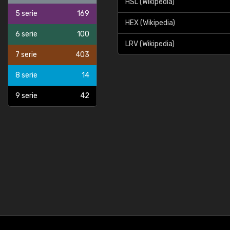
HSL (Wikipedia)
5 serie
169
HEX (Wikipedia)
6 serie
100
LRV (Wikipedia)
7 serie
403
8 serie
14
9 serie
42