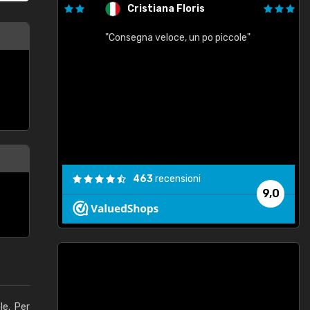
Cristiana Floris
"Consegna veloce, un po piccole"
"
e
463
recensioni
9,0
le. Per