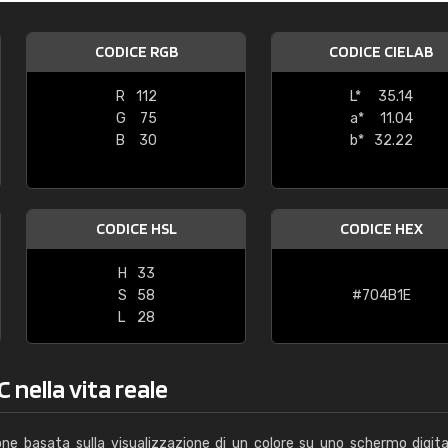
Caterina Maifredi
CODICE RGB
CODICE CIELAB
"buon servizio"
R
112
L*
35.14
G
75
a*
11.04
B
30
b*
32.22
CODICE HSL
CODICE HEX
H
33
S
58
#704B1E
L
28
 nella vita reale
one basata sulla visualizzazione di un colore su uno schermo digita