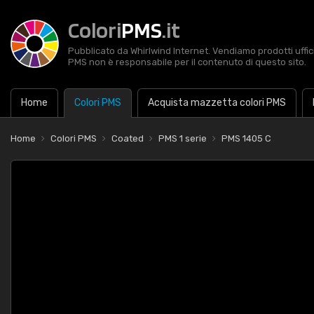
Colori
PMS
.it
Pubblicato da Whirlwind Internet. Vendiamo prodotti uffic
PMS non è responsabile per il contenuto di questo sito.
Home
Colori PMS
Acquista mazzetta colori PMS
Home
Colori PMS
Coated
PMS 1 serie
PMS 1405 C