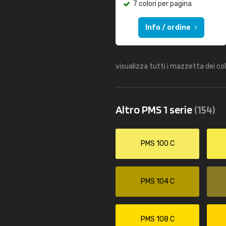
7 colori per pagina
Info / ordine
visualizza tutti i mazzetta dei co
Altro PMS 1 serie
(154)
PMS 100 C
PMS 104 C
PMS 108 C