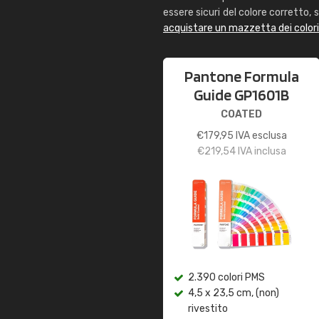
essere sicuri del colore corretto, s
acquistare un mazzetta dei color
Pantone Formula
Guide GP1601B
COATED
€
179,95
IVA esclusa
€
219,54
IVA inclusa
2.390 colori PMS
4,5 x 23,5 cm, (non)
rivestito