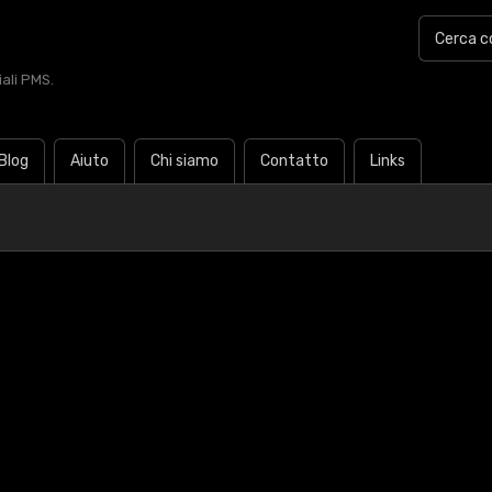
iali PMS.
Blog
Aiuto
Chi siamo
Contatto
Links