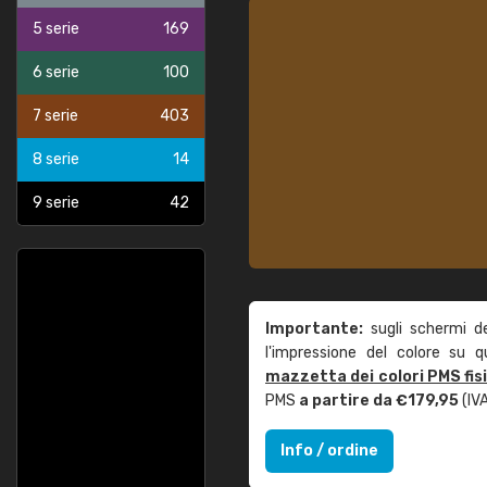
5 serie
169
6 serie
100
7 serie
403
8 serie
14
9 serie
42
Importante:
sugli schermi d
l'impressione del colore su 
mazzetta dei colori PMS fis
PMS
a partire da €179,95
(IVA
Info / ordine