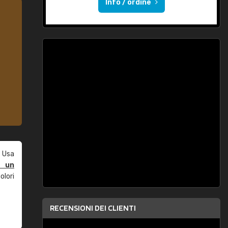
Info / ordine
 Usa
e un
olori
RECENSIONI DEI CLIENTI