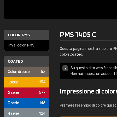
PMS 1405 C
COLORI PMS
I miei colori PMS
Questa pagina mostra il colore 
colori
Coated
.
COATED
Su questo sito web è possibi
Colori di base
52
Non hai ancora un account?
1 serie
154
Impressione di color
2 serie
577
3 serie
146
Premere l'esempio di colore qui so
4 serie
124