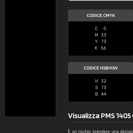
CODICE CMYK
C
0
M
33
Y
73
K
56
CODICE HSB/HSV
H
32
S
73
B
44
Visualizza PMS 1405 C
È un rischio prendere una decisi