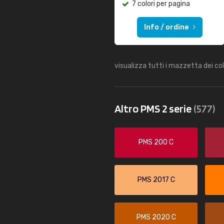
7 colori per pagina
Info / ordine
visualizza tutti i mazzetta dei co
Altro PMS 2 serie
(577)
PMS 200 C
PMS 2017 C
PMS 2020 C