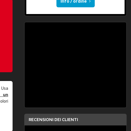
Info / ordine
 Usa
e un
olori
RECENSIONI DEI CLIENTI