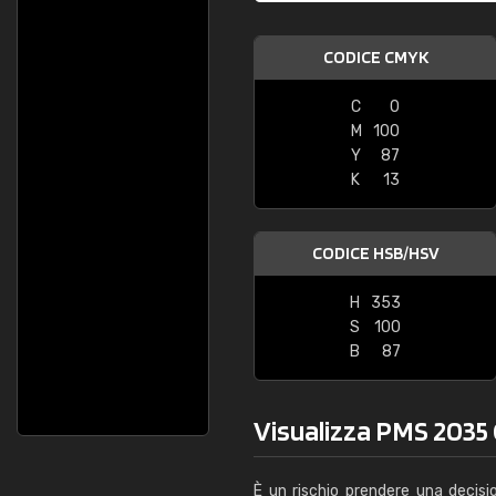
CODICE CMYK
C
0
M
100
Y
87
K
13
CODICE HSB/HSV
H
353
S
100
B
87
Visualizza PMS 2035 C
È un rischio prendere una decisi