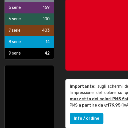
5 serie
169
6 serie
100
7 serie
403
8 serie
14
9 serie
42
Importante:
sugli schermi d
l'impressione del colore su 
mazzetta dei colori PMS fis
PMS
a partire da €179,95
(IVA
Info / ordine