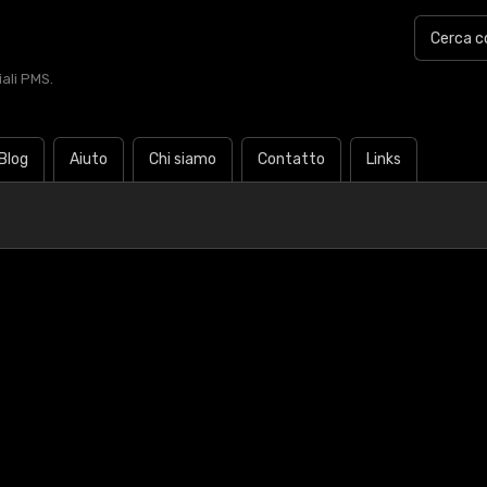
iali PMS.
Blog
Aiuto
Chi siamo
Contatto
Links