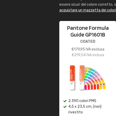
essere sicuri del colore corretto, s
acquistare un mazzetta dei color
Pantone Formula
Guide GP1601B
COATED
€
179,95
IVA esclusa
€
219,54
IVA inclusa
2.390 colori PMS
4,5 x 23,5 cm, (non)
rivestito