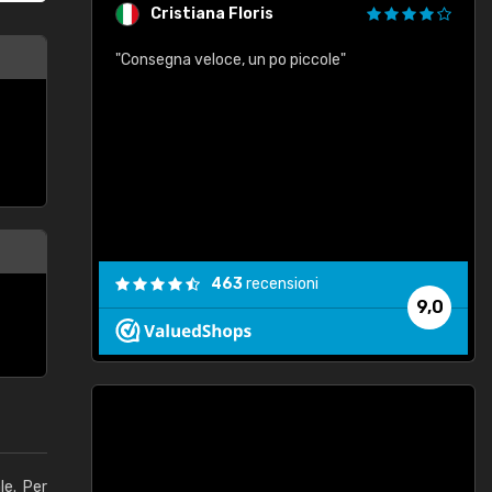
Cristiana Floris
"Consegna veloce, un po piccole"
"
e
463
recensioni
9,0
le. Per