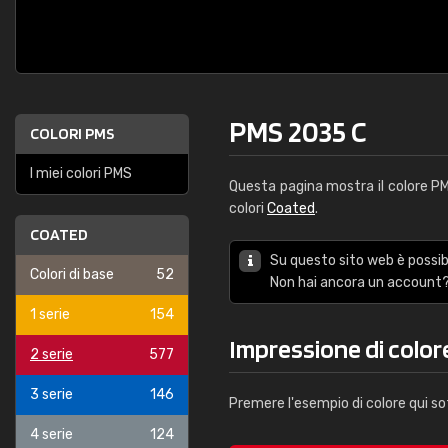
PMS 2035 C
COLORI PMS
I miei colori PMS
Questa pagina mostra il colore 
colori
Coated
.
COATED
Su questo sito web è possibi
Colori di base
52
Non hai ancora un account?
1 serie
154
Impressione di color
2 serie
577
3 serie
146
Premere l'esempio di colore qui so
4 serie
124