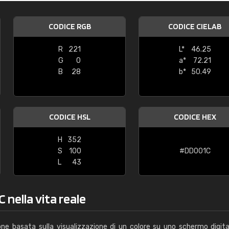
Caterina Maifredi
CODICE RGB
CODICE CIELAB
"buon servizio"
R
221
L*
46.25
G
0
a*
72.21
B
28
b*
50.49
CODICE HSL
CODICE HEX
H
352
S
100
#DD001C
L
43
 nella vita reale
one basata sulla visualizzazione di un colore su uno schermo digita