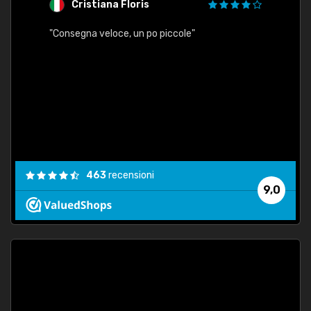
Cristiana Floris
M
"Consegna veloce, un po piccole"
"conse
esatt
463
recensioni
9,0