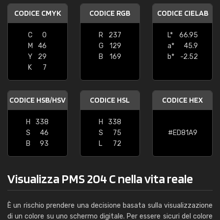
CODICE CMYK
CODICE RGB
CODICE CIELAB
C
0
R
237
L*
66.95
M
46
G
129
a*
45.9
Y
29
B
169
b*
-2.52
K
7
CODICE HSB/HSV
CODICE HSL
CODICE HEX
H
338
H
338
S
46
S
75
#ED81A9
B
93
L
72
Visualizza PMS 204 C nella vita reale
È un rischio prendere una decisione basata sulla visualizzazione
di un colore su uno schermo digitale. Per essere sicuri del colore