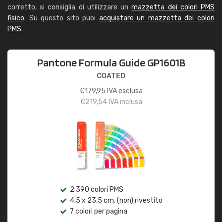
corretto, si consiglia di utilizzare un
mazzetta dei colori PMS
fisico
. Su questo sito puoi
acquistare un mazzetta dei colori
PMS
.
Pantone Formula Guide GP1601B
COATED
€
179,95
IVA esclusa
€
219,54
IVA inclusa
2.390 colori PMS
4,5 x 23,5 cm, (non) rivestito
7 colori per pagina