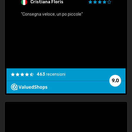
Cristiana Floris
M
"Consegna veloce, un po piccole"
"conse
esatt
463
recensioni
9,0