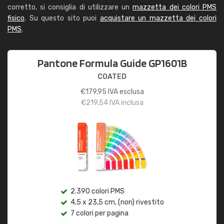
corretto, si consiglia di utilizzare un
mazzetta dei colori PMS
fisico
. Su questo sito puoi
acquistare un mazzetta dei colori
PMS
.
Pantone Formula Guide GP1601B
COATED
€
179,95
IVA esclusa
€
219,54
IVA inclusa
2.390 colori PMS
4,5 x 23,5 cm, (non) rivestito
7 colori per pagina