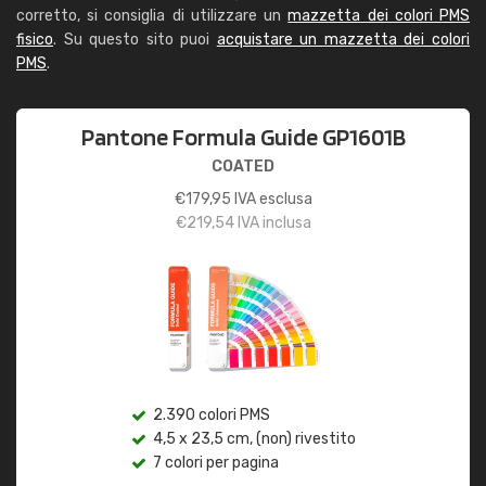
corretto, si consiglia di utilizzare un
mazzetta dei colori PMS
fisico
. Su questo sito puoi
acquistare un mazzetta dei colori
PMS
.
Pantone Formula Guide GP1601B
COATED
€
179,95
IVA esclusa
€
219,54
IVA inclusa
2.390 colori PMS
4,5 x 23,5 cm, (non) rivestito
7 colori per pagina