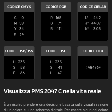
CODICE CMYK
CODICE RGB
CODICE CIELAB
C
0
R
168
L*
44.2
M
58
G
71
a*
44.07
Y
34
B
111
b*
-3.08
K
34
CODICE HSB/HSV
CODICE HSL
CODICE HEX
H
335
H
335
S
58
S
41
#A8476F
B
66
L
47
Visualizza PMS 2047 C nella vita reale
È un rischio prendere una decisione basata sulla visualizzazione
di un colore su uno schermo digitale. Per essere sicuri del colore