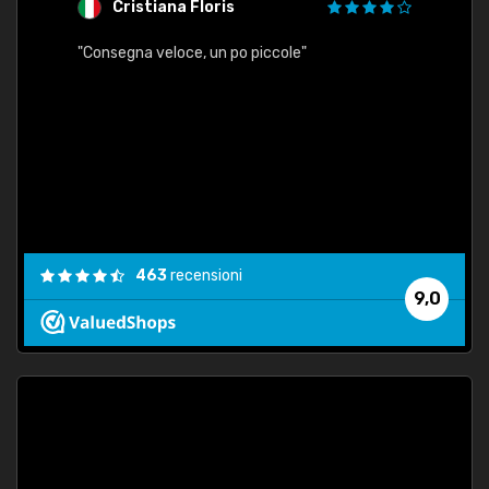
Cristiana Floris
M
"Consegna veloce, un po piccole"
"conse
esatt
463
recensioni
9,0