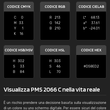
CODICE CMYK
CODICE RGB
CODICE CIELAB
C
0
R
213
L*
68.13
M
33
G
142
a*
37.61
Y
1
B
210
b*
-24.01
K
16
CODICE HSB/HSV
CODICE HSL
CODICE HEX
H
302
H
303
S
33
S
46
#D58ED2
B
84
L
70
Visualizza PMS 2066 C nella vita reale
È un rischio prendere una decisione basata sulla visualizzazione
di un colore su uno schermo digitale. Per essere sicuri del colore