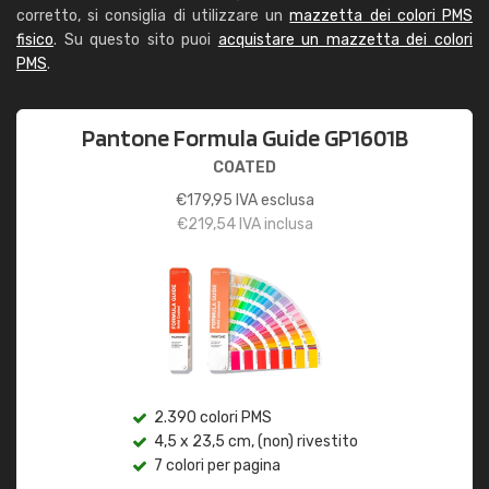
corretto, si consiglia di utilizzare un
mazzetta dei colori PMS
fisico
. Su questo sito puoi
acquistare un mazzetta dei colori
PMS
.
Pantone Formula Guide GP1601B
COATED
€
179,95
IVA esclusa
€
219,54
IVA inclusa
2.390 colori PMS
4,5 x 23,5 cm, (non) rivestito
7 colori per pagina