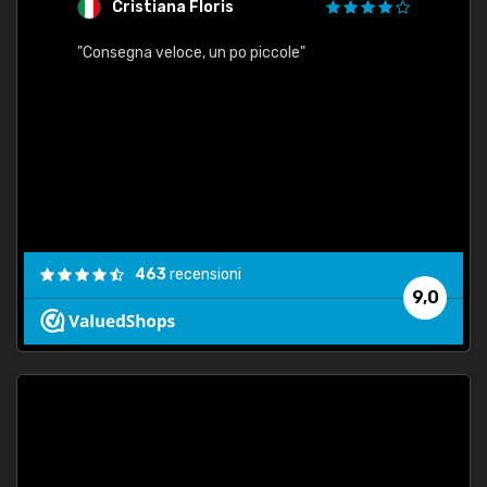
Cristiana Floris
M
"Consegna veloce, un po piccole"
"conse
esatt
463
recensioni
9,0