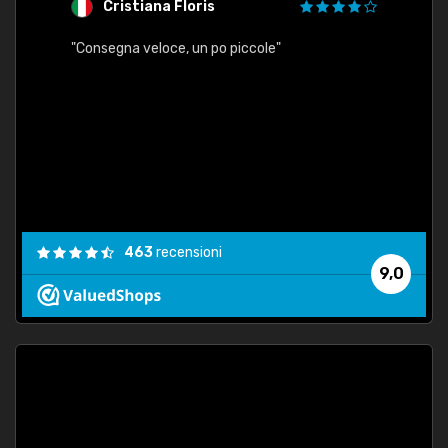
Cristiana Floris
M
"Consegna veloce, un po piccole"
"conse
esatt
463
recensioni
9,0