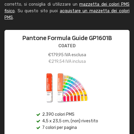
corretto, si consiglia di utilizzare un
mazzetta dei colori PMS
fisico
. Su questo sito puoi
acquistare un mazzetta dei colori
PMS
.
Pantone Formula Guide GP1601B
COATED
€
179,95
IVA esclusa
€
219,54
IVA inclusa
2.390 colori PMS
4,5 x 23,5 cm, (non) rivestito
7 colori per pagina