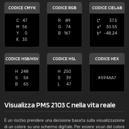
CODICE CMYK
CODICE RGB
CODICE CIELAB
C
47
R
89
L*
37.5
M
56
G
74
a*
30.55
Y
0
B
167
b*
-48.24
K
35
CODICE HSB/HSV
CODICE HSL
CODICE HEX
H
248
H
250
S
56
S
39
#594AA7
B
65
L
47
Visualizza PMS 2103 C nella vita reale
È un rischio prendere una decisione basata sulla visualizzazione
di un colore su uno schermo digitale. Per essere sicuri del colore