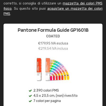
corretto, si consiglia di utilizzare un
mazzetta dei colori PMS
fisico
. Su questo sito puoi
acquistare un mazzetta dei colori
PMS
.
Pantone Formula Guide GP1601B
COATED
€
179,95
IVA esclusa
€
219,54
IVA inclusa
2.390 colori PMS
4,5 x 23,5 cm, (non) rivestito
7 colori per pagina