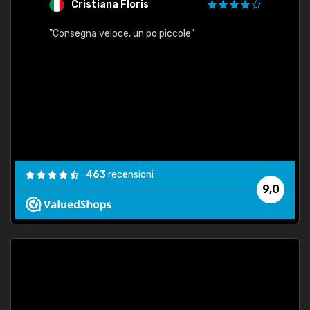
Cristiana Floris
M
"Consegna veloce, un po piccole"
"conse
esatt
463
recensioni
9,0