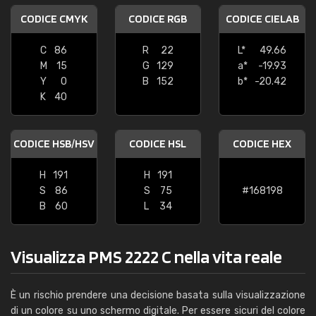
CODICE CMYK
CODICE RGB
CODICE CIELAB
C
86
R
22
L*
49.66
M
15
G
129
a*
-19.93
Y
0
B
152
b*
-20.42
K
40
CODICE HSB/HSV
CODICE HSL
CODICE HEX
H
191
H
191
S
86
S
75
#168198
B
60
L
34
Visualizza PMS 2222 C nella vita reale
È un rischio prendere una decisione basata sulla visualizzazione
di un colore su uno schermo digitale. Per essere sicuri del colore