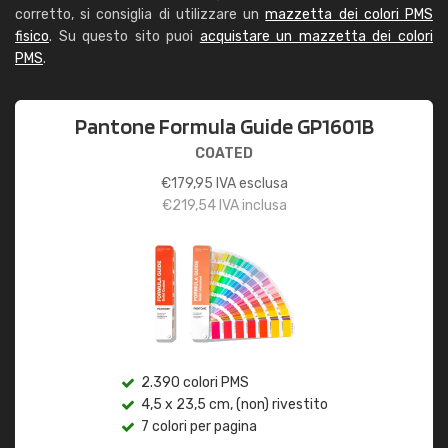
corretto, si consiglia di utilizzare un
mazzetta dei colori PMS
fisico
. Su questo sito puoi
acquistare un mazzetta dei colori
PMS
.
Pantone Formula Guide GP1601B
COATED
€
179,95
IVA esclusa
€
219,54
IVA inclusa
2.390 colori PMS
4,5 x 23,5 cm, (non) rivestito
7 colori per pagina