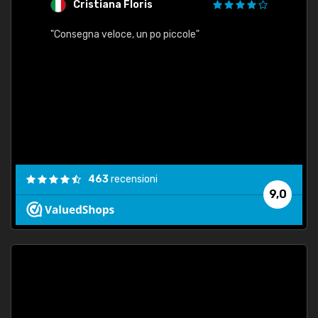
Cristiana Floris
M
"Consegna veloce, un po piccole"
"conse
esatt
463
recensioni
9,0