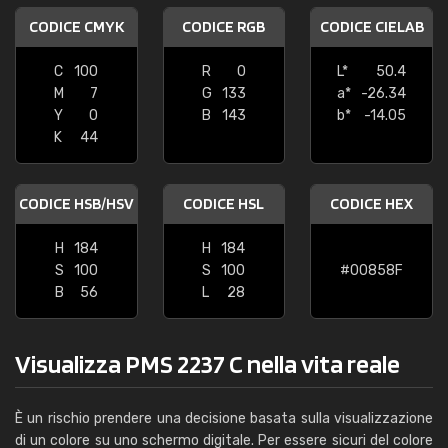
CODICE CMYK
CODICE RGB
CODICE CIELAB
C
100
R
0
L*
50.4
M
7
G
133
a*
-26.34
Y
0
B
143
b*
-14.05
K
44
CODICE HSB/HSV
CODICE HSL
CODICE HEX
H
184
H
184
S
100
S
100
#00858F
B
56
L
28
Visualizza PMS 2237 C nella vita reale
È un rischio prendere una decisione basata sulla visualizzazione
di un colore su uno schermo digitale. Per essere sicuri del colore