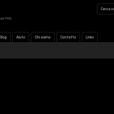
iali PMS.
Blog
Aiuto
Chi siamo
Contatto
Links