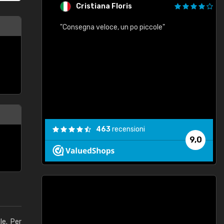
Cristiana Floris
"Consegna veloce, un po piccole"
"
e
463
recensioni
9,0
le. Per