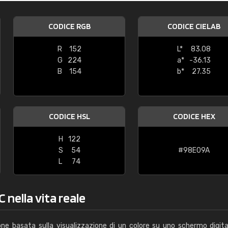
Caterina Maifredi
CODICE RGB
CODICE CIELAB
"buon servizio"
R
152
L*
83.08
G
224
a*
-36.13
B
154
b*
27.35
CODICE HSL
CODICE HEX
H
122
S
54
#98E09A
L
74
 nella vita reale
one basata sulla visualizzazione di un colore su uno schermo digita