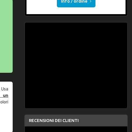
Info / ordine
 Usa
e un
olori
RECENSIONI DEI CLIENTI