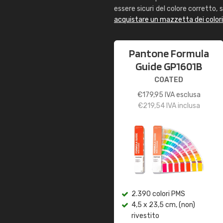
essere sicuri del colore corretto, s
acquistare un mazzetta dei color
Pantone Formula
Guide GP1601B
COATED
€
179,95
IVA esclusa
€
219,54
IVA inclusa
2.390 colori PMS
4,5 x 23,5 cm, (non)
rivestito