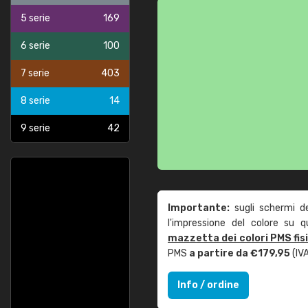
5 serie
169
6 serie
100
7 serie
403
8 serie
14
9 serie
42
Importante:
sugli schermi d
l'impressione del colore su 
mazzetta dei colori PMS fis
PMS
a partire da €179,95
(IVA
Info / ordine