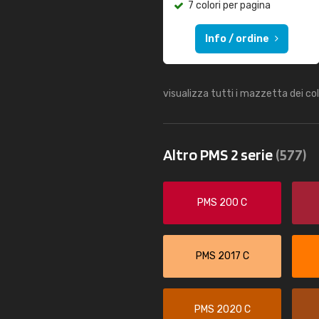
7 colori per pagina
Info / ordine
visualizza tutti i mazzetta dei co
Altro PMS 2 serie
(577)
PMS 200 C
PMS 2017 C
PMS 2020 C