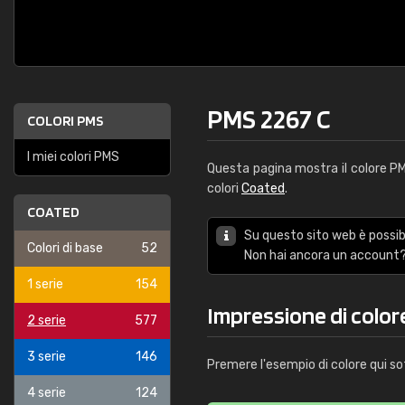
PMS 2267 C
COLORI PMS
I miei colori PMS
Questa pagina mostra il colore 
colori
Coated
.
COATED
Su questo sito web è possibi
Colori di base
52
Non hai ancora un account?
1 serie
154
Impressione di color
2 serie
577
3 serie
146
Premere l'esempio di colore qui so
4 serie
124