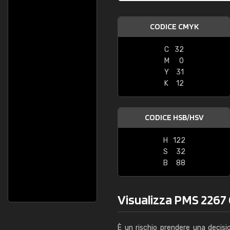
CODICE CMYK
C
32
M
0
Y
31
K
12
CODICE HSB/HSV
H
122
S
32
B
88
Visualizza PMS 2267 C
È un rischio prendere una decisi