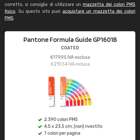
corretto, si consiglia di utilizzare un
mazzetta dei colori PMS
fisico
. Su questo sito puoi
acquistare un mazzetta dei colori
PMS
.
Pantone Formula Guide GP1601B
COATED
€
179,95
IVA esclusa
€
219,54
IVA inclusa
2.390 colori PMS
4,5 x 23,5 cm, (non) rivestito
7 colori per pagina