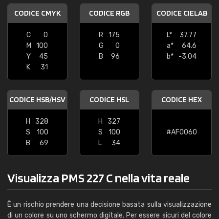
CODICE CMYK
CODICE RGB
CODICE CIELAB
C
0
R
175
L*
37.77
M
100
G
0
a*
64.6
Y
45
B
96
b*
-3.04
K
31
CODICE HSB/HSV
CODICE HSL
CODICE HEX
H
328
H
327
S
100
S
100
#AF0060
B
69
L
34
Visualizza PMS 227 C nella vita reale
È un rischio prendere una decisione basata sulla visualizzazione
di un colore su uno schermo digitale. Per essere sicuri del colore