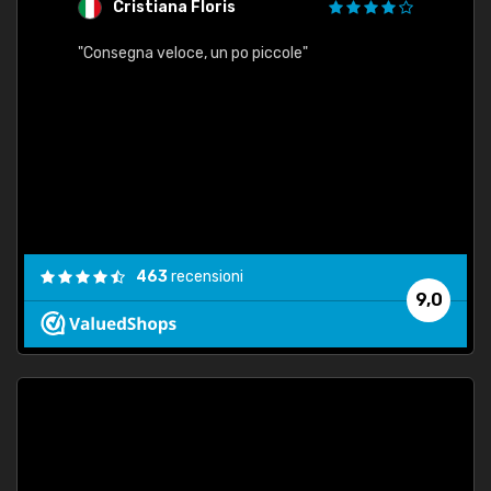
Cristiana Floris
M
"Consegna veloce, un po piccole"
"conse
esatt
463
recensioni
9,0