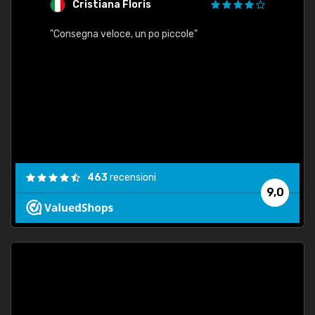
Cristiana Floris
M
"Consegna veloce, un po piccole"
"conse
esatt
463
recensioni
9,0