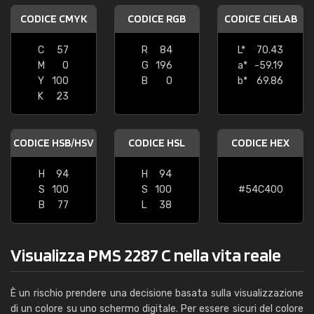
CODICE CMYK
CODICE RGB
CODICE CIELAB
C
57
R
84
L*
70.43
M
0
G
196
a*
-59.19
Y
100
B
0
b*
69.86
K
23
CODICE HSB/HSV
CODICE HSL
CODICE HEX
H
94
H
94
S
100
S
100
#54C400
B
77
L
38
Visualizza PMS 2287 C nella vita reale
È un rischio prendere una decisione basata sulla visualizzazione
di un colore su uno schermo digitale. Per essere sicuri del colore