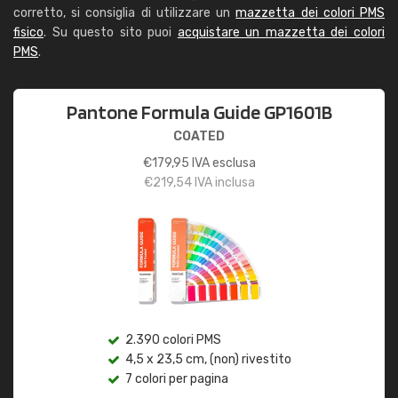
corretto, si consiglia di utilizzare un
mazzetta dei colori PMS
fisico
. Su questo sito puoi
acquistare un mazzetta dei colori
PMS
.
Pantone Formula Guide GP1601B
COATED
€
179,95
IVA esclusa
€
219,54
IVA inclusa
2.390 colori PMS
4,5 x 23,5 cm, (non) rivestito
7 colori per pagina