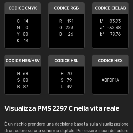
CODICE CMYK
CODICE RGB
CODICE CIELAB
C
14
R
191
L*
83.93
M
0
G
223
a*
-32.38
Y
88
B
26
b*
79.76
K
13
CODICE HSB/HSV
CODICE HSL
CODICE HEX
H
68
H
70
S
88
S
79
#BFDF1A
B
87
L
49
Visualizza PMS 2297 C nella vita reale
È un rischio prendere una decisione basata sulla visualizzazione
di un colore su uno schermo digitale. Per essere sicuri del colore