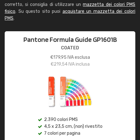
corretto, si consiglia di utilizzare un
mazzetta dei colori PMS
fisico
. Su questo sito puoi
acquistare un mazzetta dei colori
PMS
.
Pantone Formula Guide GP1601B
COATED
€
179,95
IVA esclusa
€
219,54
IVA inclusa
2.390 colori PMS
4,5 x 23,5 cm, (non) rivestito
7 colori per pagina