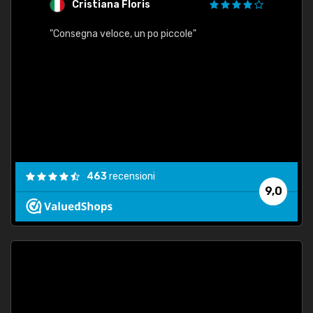
Cristiana Floris
M
"Consegna veloce, un po piccole"
"conse
esatt
463
recensioni
9,0