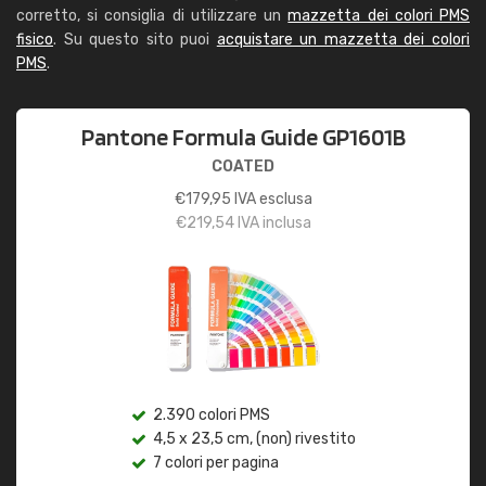
corretto, si consiglia di utilizzare un
mazzetta dei colori PMS
fisico
. Su questo sito puoi
acquistare un mazzetta dei colori
PMS
.
Pantone Formula Guide GP1601B
COATED
€
179,95
IVA esclusa
€
219,54
IVA inclusa
2.390 colori PMS
4,5 x 23,5 cm, (non) rivestito
7 colori per pagina