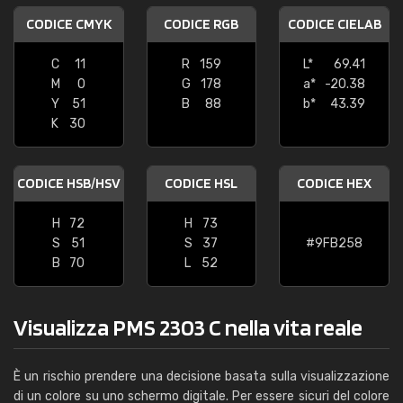
CODICE CMYK
CODICE RGB
CODICE CIELAB
C
11
R
159
L*
69.41
M
0
G
178
a*
-20.38
Y
51
B
88
b*
43.39
K
30
CODICE HSB/HSV
CODICE HSL
CODICE HEX
H
72
H
73
S
51
S
37
#9FB258
B
70
L
52
Visualizza PMS 2303 C nella vita reale
È un rischio prendere una decisione basata sulla visualizzazione
di un colore su uno schermo digitale. Per essere sicuri del colore