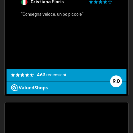
Cristiana Floris
M
"Consegna veloce, un po piccole"
"conse
esatt
463
recensioni
9,0