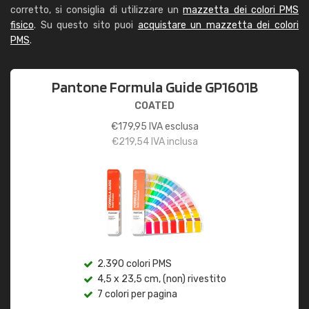
corretto, si consiglia di utilizzare un
mazzetta dei colori PMS
fisico
. Su questo sito puoi
acquistare un mazzetta dei colori
PMS
.
Pantone Formula Guide GP1601B
COATED
€
179,95
IVA esclusa
€
219,54
IVA inclusa
2.390 colori PMS
4,5 x 23,5 cm, (non) rivestito
7 colori per pagina