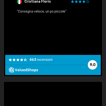
Cristiana Floris
M
"Consegna veloce, un po piccole"
"conse
esatt
463
recensioni
9,0