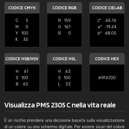
CODICE CMYK
CODICE RGB
CODICE CIELAB
C
5
R
159
L*
65.76
M
0
G
167
a*
-19.24
Y
100
B
0
b*
68.05
K
35
CODICE HSB/HSV
CODICE HSL
CODICE HEX
H
61
H
63
S
100
S
100
#9FA700
B
65
L
33
Visualizza PMS 2305 C nella vita reale
È un rischio prendere una decisione basata sulla visualizzazione
di un colore su uno schermo digitale. Per essere sicuri del colore