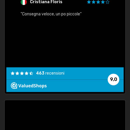
Cristiana Floris
M
"Consegna veloce, un po piccole"
"conse
esatt
463
recensioni
9,0