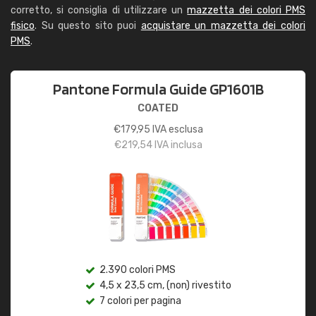
corretto, si consiglia di utilizzare un
mazzetta dei colori PMS
fisico
. Su questo sito puoi
acquistare un mazzetta dei colori
PMS
.
Pantone Formula Guide GP1601B
COATED
€
179,95
IVA esclusa
€
219,54
IVA inclusa
2.390 colori PMS
4,5 x 23,5 cm, (non) rivestito
7 colori per pagina