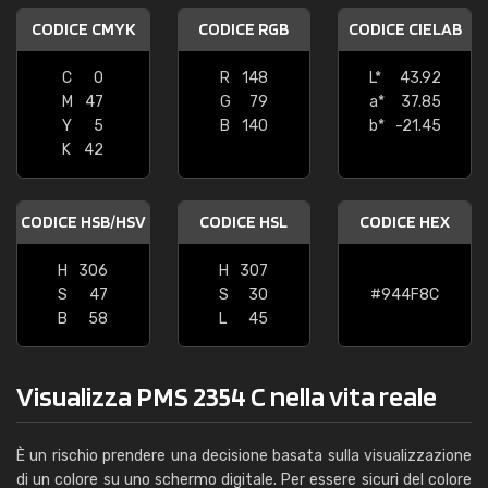
CODICE CMYK
CODICE RGB
CODICE CIELAB
C
0
R
148
L*
43.92
M
47
G
79
a*
37.85
Y
5
B
140
b*
-21.45
K
42
CODICE HSB/HSV
CODICE HSL
CODICE HEX
H
306
H
307
S
47
S
30
#944F8C
B
58
L
45
Visualizza PMS 2354 C nella vita reale
È un rischio prendere una decisione basata sulla visualizzazione
di un colore su uno schermo digitale. Per essere sicuri del colore