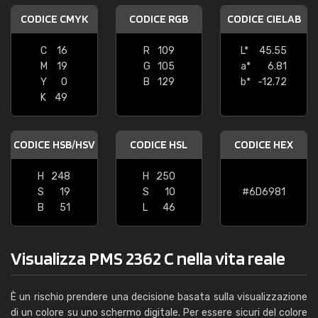
CODICE CMYK
CODICE RGB
CODICE CIELAB
C
16
R
109
L*
45.55
M
19
G
105
a*
6.81
Y
0
B
129
b*
-12.72
K
49
CODICE HSB/HSV
CODICE HSL
CODICE HEX
H
248
H
250
S
19
S
10
#6D6981
B
51
L
46
Visualizza PMS 2362 C nella vita reale
È un rischio prendere una decisione basata sulla visualizzazione
di un colore su uno schermo digitale. Per essere sicuri del colore