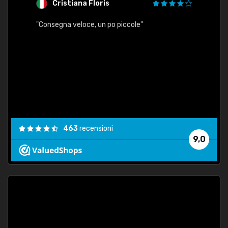
Cristiana Floris
M
"Consegna veloce, un po piccole"
"conse
esatt
463
recensioni
9,0