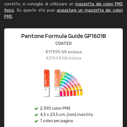
corretto, si consiglia di utilizzare un
mazzetta dei colori PMS
fisico
. Su questo sito puoi
acquistare un mazzetta dei colori
PMS
.
Pantone Formula Guide GP1601B
COATED
€
179,95
IVA esclusa
€
219,54
IVA inclusa
2.390 colori PMS
4,5 x 23,5 cm, (non) rivestito
7 colori per pagina