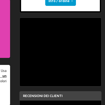
Info / ordine
 Usa
e un
olori
RECENSIONI DEI CLIENTI