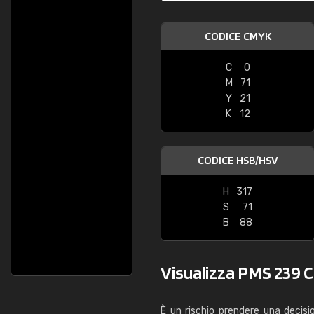
CODICE CMYK
C
0
M
71
Y
21
K
12
CODICE HSB/HSV
H
317
S
71
B
88
Visualizza PMS 239 C 
È un rischio prendere una decisi