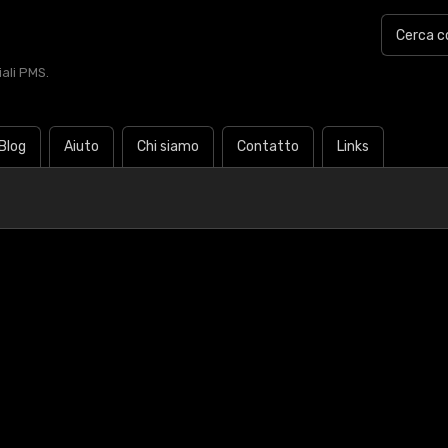
iali PMS.
Blog
Aiuto
Chi siamo
Contatto
Links