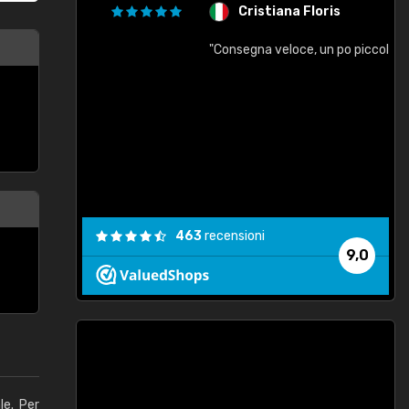
Cristiana Floris
"Consegna veloce, un po piccole"
"
e
463
recensioni
9,0
le. Per