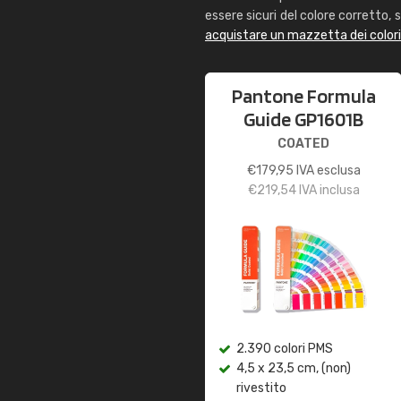
essere sicuri del colore corretto, s
acquistare un mazzetta dei color
Pantone Formula
Guide GP1601B
COATED
€
179,95
IVA esclusa
€
219,54
IVA inclusa
2.390 colori PMS
4,5 x 23,5 cm, (non)
rivestito