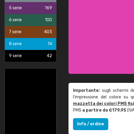
5 serie
169
6 serie
100
7 serie
403
8 serie
14
9 serie
42
Importante:
sugli schermi d
l'impressione del colore su 
mazzetta dei colori PMS fis
PMS
a partire da €179,95
(IVA
Info / ordine