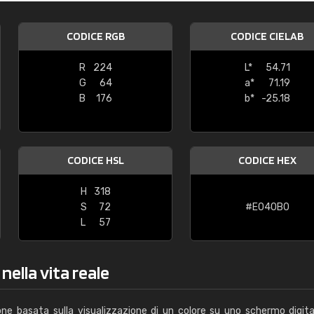
Caterina Maifredi
CODICE RGB
CODICE CIELAB
"buon servizio"
R
224
L*
54.71
G
64
a*
71.19
B
176
b*
-25.18
CODICE HSL
CODICE HEX
H
318
S
72
#E040B0
L
57
nella vita reale
one basata sulla visualizzazione di un colore su uno schermo digita