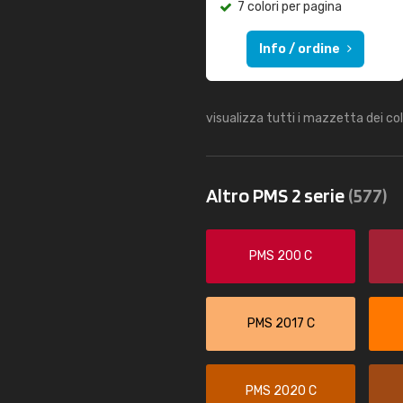
7 colori per pagina
Info / ordine
visualizza tutti i mazzetta dei co
Altro PMS 2 serie
(577)
PMS 200 C
PMS 2017 C
PMS 2020 C