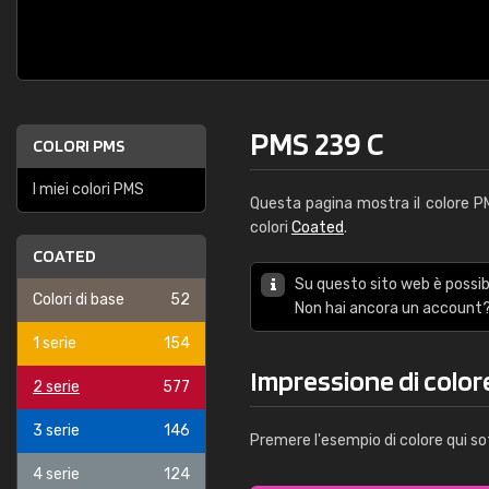
PMS 239 C
COLORI PMS
I miei colori PMS
Questa pagina mostra il colore 
colori
Coated
.
COATED
Su questo sito web è possibi
Colori di base
52
Non hai ancora un account?
1 serie
154
Impressione di color
2 serie
577
3 serie
146
Premere l'esempio di colore qui so
4 serie
124