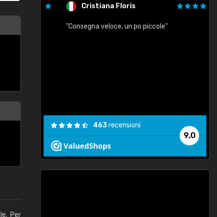
Cristiana Floris
"Consegna veloce, un po piccole"
"
e
463
recensioni
9,0
le. Per