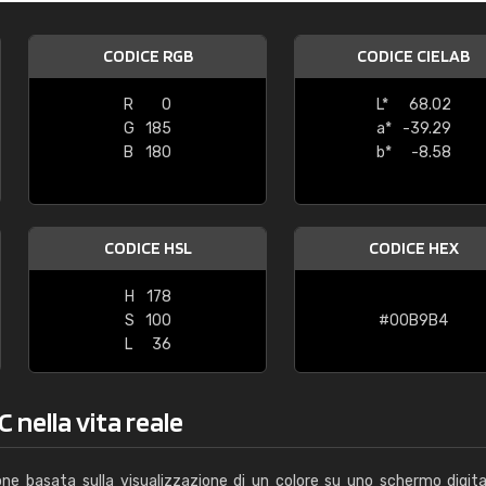
Caterina Maifredi
CODICE RGB
CODICE CIELAB
"buon servizio"
R
0
L*
68.02
G
185
a*
-39.29
B
180
b*
-8.58
CODICE HSL
CODICE HEX
H
178
S
100
#00B9B4
L
36
 nella vita reale
one basata sulla visualizzazione di un colore su uno schermo digita