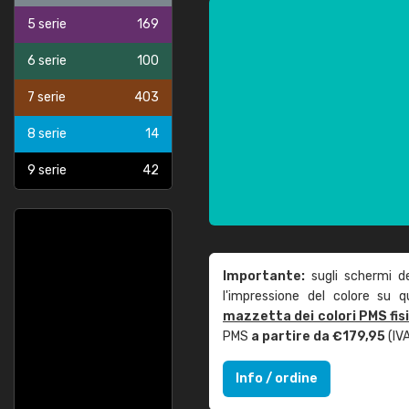
5 serie
169
6 serie
100
7 serie
403
8 serie
14
9 serie
42
Importante:
sugli schermi d
l'impressione del colore su 
mazzetta dei colori PMS fis
PMS
a partire da €179,95
(IVA
Info / ordine