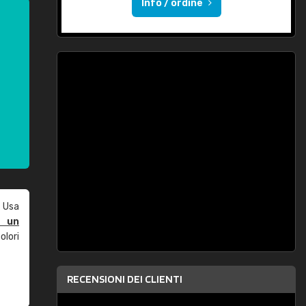
Info / ordine
 Usa
e un
olori
RECENSIONI DEI CLIENTI