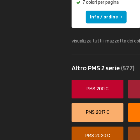
7 colori per pagina
Info / ordine
visualizza tutti i mazzetta dei co
Altro PMS 2 serie
(577)
PMS 200 C
PMS 2017 C
PMS 2020 C