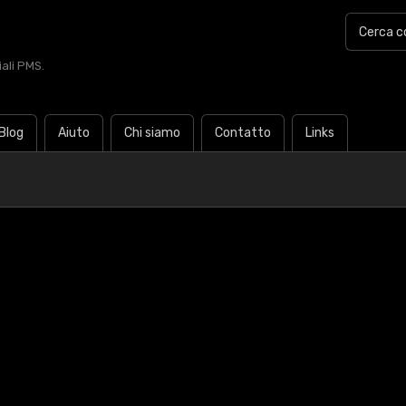
iali PMS.
Blog
Aiuto
Chi siamo
Contatto
Links