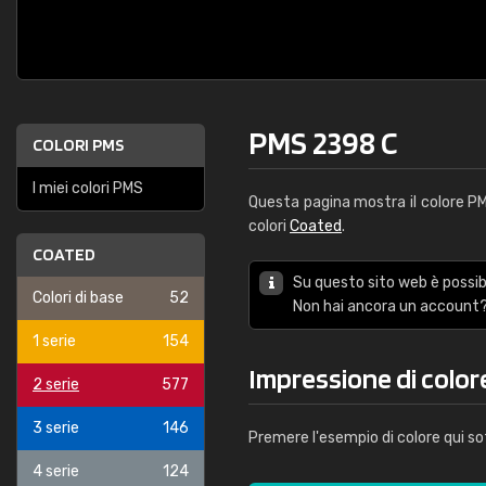
PMS 2398 C
COLORI PMS
I miei colori PMS
Questa pagina mostra il colore 
colori
Coated
.
COATED
Su questo sito web è possibi
Colori di base
52
Non hai ancora un account?
1 serie
154
Impressione di colo
2 serie
577
3 serie
146
Premere l'esempio di colore qui so
4 serie
124