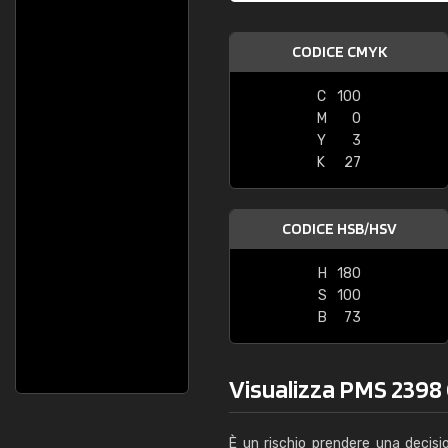
CODICE CMYK
C
100
M
0
Y
3
K
27
CODICE HSB/HSV
H
180
S
100
B
73
Visualizza PMS 2398 C
È un rischio prendere una decisi