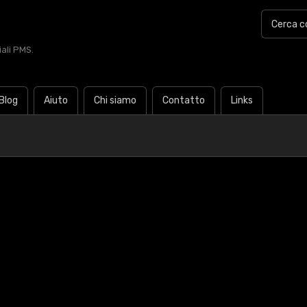
iali PMS.
Blog
Aiuto
Chi siamo
Contatto
Links