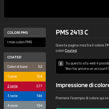
PMS 2413 C
COLORI PMS
I miei colori PMS
Questa pagina mostra il colore 
colori
Coated
.
COATED
Su questo sito web è possibi
Colori di base
52
Non hai ancora un account?
1 serie
154
Impressione di color
2 serie
577
3 serie
146
Premere l'esempio di colore qui so
4 serie
124