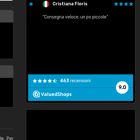
Cristiana Floris
"Consegna veloce, un po piccole"
"
e
463
recensioni
9,0
le. Per