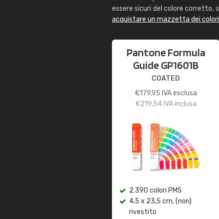
essere sicuri del colore corretto, s
acquistare un mazzetta dei color
Pantone Formula
Guide GP1601B
COATED
€
179,95
IVA esclusa
€
219,54
IVA inclusa
2.390 colori PMS
4,5 x 23,5 cm, (non)
rivestito