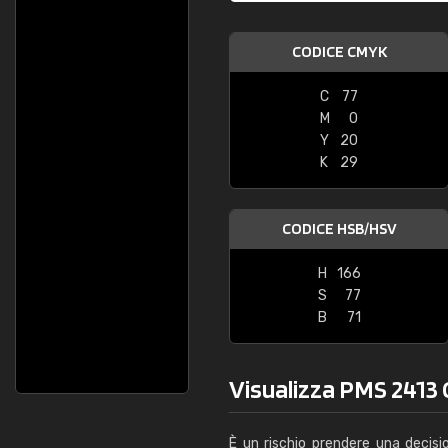
CODICE CMYK
C
77
M
0
Y
20
K
29
CODICE HSB/HSV
H
166
S
77
B
71
Visualizza PMS 2413 C
È un rischio prendere una decisi