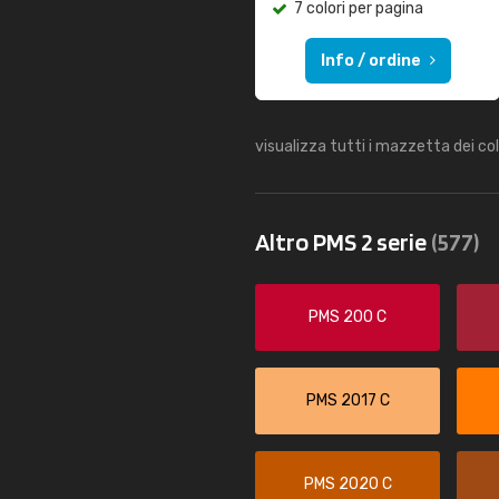
7 colori per pagina
Info / ordine
visualizza tutti i mazzetta dei co
Altro PMS 2 serie
(577)
PMS 200 C
PMS 2017 C
PMS 2020 C