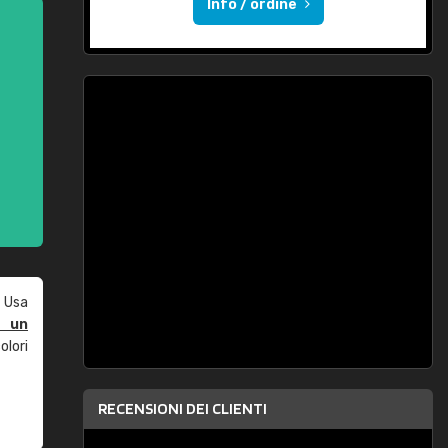
Info / ordine
 Usa
e un
olori
RECENSIONI DEI CLIENTI