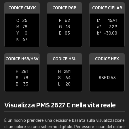
CODICE CMYK
CODICE RGB
CODICE CIELAB
C
25
R
62
L*
15.91
M
78
G
18
a*
32.9
Y
0
B
83
b*
-30.08
K
67
CODICE HSB/HSV
CODICE HSL
CODICE HEX
H
281
H
281
S
78
S
64
#3E1253
B
33
L
20
Visualizza PMS 2627 C nella vita reale
È un rischio prendere una decisione basata sulla visualizzazione
di un colore su uno schermo digitale. Per essere sicuri del colore