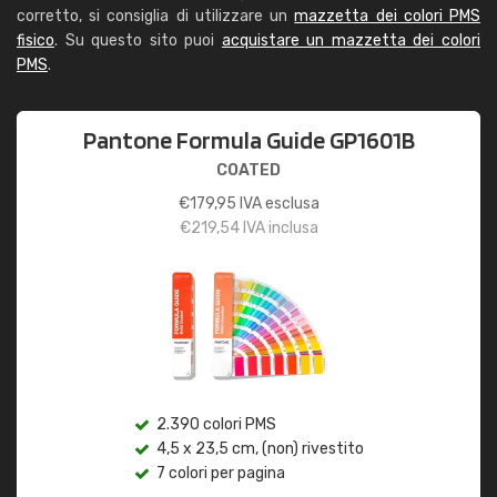
corretto, si consiglia di utilizzare un
mazzetta dei colori PMS
fisico
. Su questo sito puoi
acquistare un mazzetta dei colori
PMS
.
Pantone Formula Guide GP1601B
COATED
€
179,95
IVA esclusa
€
219,54
IVA inclusa
2.390 colori PMS
4,5 x 23,5 cm, (non) rivestito
7 colori per pagina