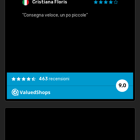
Cristiana Floris
M
"Consegna veloce, un po piccole"
"conse
esatt
463
recensioni
9,0