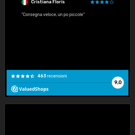
Cristiana Floris
M
"Consegna veloce, un po piccole"
"conse
esatt
463
recensioni
9,0