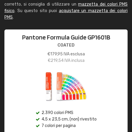
corretto, si consiglia di utilizzare un
mazzetta dei colori PMS
fisico
. Su questo sito puoi
acquistare un mazzetta dei colori
PMS
.
Pantone Formula Guide GP1601B
COATED
€
179,95
IVA esclusa
€
219,54
IVA inclusa
2.390 colori PMS
4,5 x 23,5 cm, (non) rivestito
7 colori per pagina