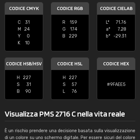
CODICE CMYK
CODICE RGB
CODICE CIELAB
C
31
R
159
L*
71.76
M
24
G
174
a*
7.28
Y
0
B
229
b*
-29.31
K
10
CODICE HSB/HSV
CODICE HSL
CODICE HEX
H
227
H
227
S
31
S
57
#9FAEE5
B
90
L
76
Visualizza PMS 2716 C nella vita reale
È un rischio prendere una decisione basata sulla visualizzazione
di un colore su uno schermo digitale. Per essere sicuri del colore