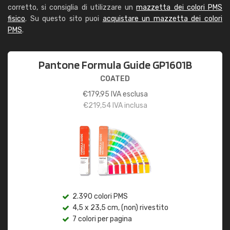
corretto, si consiglia di utilizzare un
mazzetta dei colori PMS
fisico
. Su questo sito puoi
acquistare un mazzetta dei colori
PMS
.
Pantone Formula Guide GP1601B
COATED
€
179,95
IVA esclusa
€
219,54
IVA inclusa
2.390 colori PMS
4,5 x 23,5 cm, (non) rivestito
7 colori per pagina