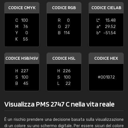
CODICE CMYK
CODICE RGB
CODICE CIELAB
C
100
R
0
L*
15.48
M
76
G
27
a*
29.52
Y
0
B
114
b*
-51.54
K
55
CODICE HSB/HSV
CODICE HSL
CODICE HEX
H
227
H
226
S
100
S
100
#001B72
B
45
L
22
Visualizza PMS 2747 C nella vita reale
È un rischio prendere una decisione basata sulla visualizzazione
di un colore su uno schermo digitale. Per essere sicuri del colore