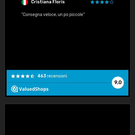
Cristiana Floris
M
"Consegna veloce, un po piccole"
"conse
esatt
463
recensioni
9,0