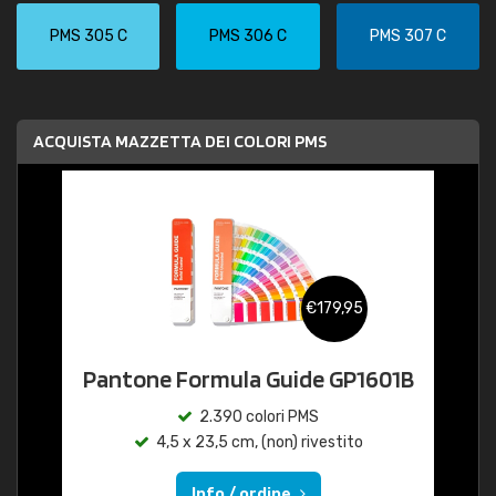
PMS 305 C
PMS 306 C
PMS 307 C
ACQUISTA MAZZETTA DEI COLORI PMS
€179,95
Pantone Formula Guide GP1601B
2.390 colori PMS
4,5 x 23,5 cm, (non) rivestito
Info / ordine