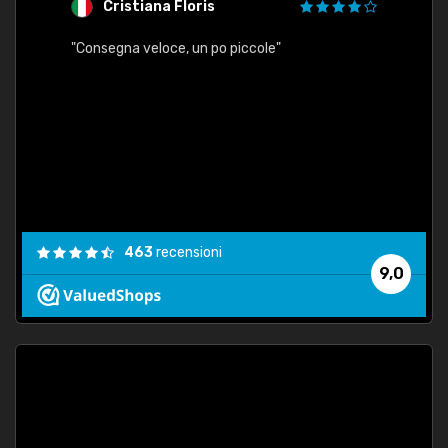
Cristiana Floris
M
"Consegna veloce, un po piccole"
"conse
esatt
463
recensioni
9,0