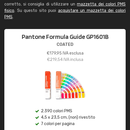
corretto, si consiglia di utilizzare un
mazzetta dei colori PMS
fisico
. Su questo sito puoi
acquistare un mazzetta dei colori
PMS
.
Pantone Formula Guide GP1601B
COATED
€
179,95
IVA esclusa
€
219,54
IVA inclusa
2.390 colori PMS
4,5 x 23,5 cm, (non) rivestito
7 colori per pagina