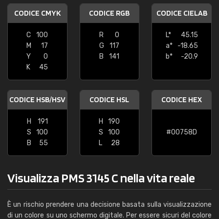
CODICE CMYK
CODICE RGB
CODICE CIELAB
C
100
R
0
L*
45.15
M
17
G
117
a*
-18.65
Y
0
B
141
b*
-20.9
K
45
CODICE HSB/HSV
CODICE HSL
CODICE HEX
H
191
H
190
S
100
S
100
#00758D
B
55
L
28
Visualizza PMS 3145 C nella vita reale
È un rischio prendere una decisione basata sulla visualizzazione
di un colore su uno schermo digitale. Per essere sicuri del colore