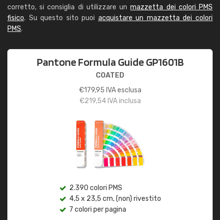
corretto, si consiglia di utilizzare un
mazzetta dei colori PMS
fisico
. Su questo sito puoi
acquistare un mazzetta dei colori
PMS
.
Pantone Formula Guide GP1601B
COATED
€
179,95
IVA esclusa
€
219,54
IVA inclusa
2.390 colori PMS
4,5 x 23,5 cm, (non) rivestito
7 colori per pagina