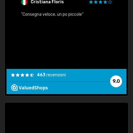
Cristiana Floris
M
"Consegna veloce, un po piccole"
"conse
esatt
463
recensioni
9,0