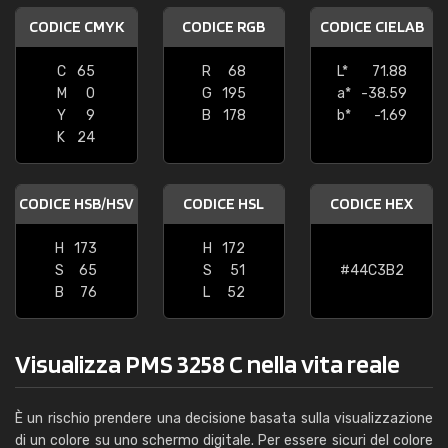
CODICE CMYK
CODICE RGB
CODICE CIELAB
C
65
R
68
L*
71.88
M
0
G
195
a*
-38.59
Y
9
B
178
b*
-1.69
K
24
CODICE HSB/HSV
CODICE HSL
CODICE HEX
H
173
H
172
S
65
S
51
#44C3B2
B
76
L
52
Visualizza PMS 3258 C nella vita reale
È un rischio prendere una decisione basata sulla visualizzazione
di un colore su uno schermo digitale. Per essere sicuri del colore