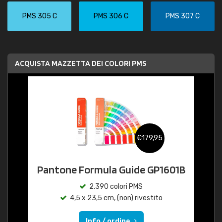
PMS 305 C
PMS 306 C
PMS 307 C
ACQUISTA MAZZETTA DEI COLORI PMS
€179,95
Pantone Formula Guide GP1601B
2.390 colori PMS
4,5 x 23,5 cm, (non) rivestito
Info / ordine