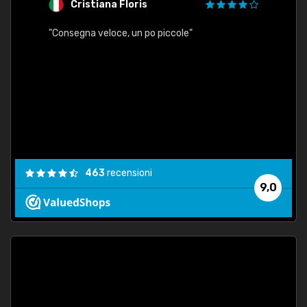
Cristiana Floris
M
"Consegna veloce, un po piccole"
"conse
esatt
463
recensioni
9,0