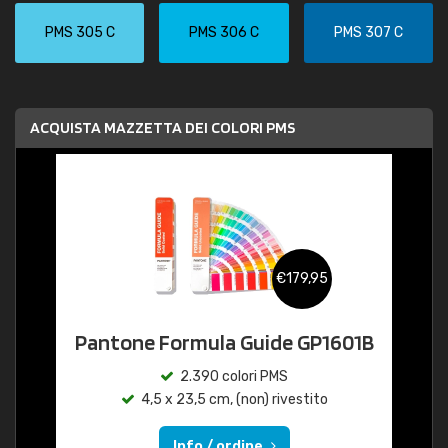
PMS 305 C
PMS 306 C
PMS 307 C
ACQUISTA MAZZETTA DEI COLORI PMS
€179,95
Pantone Formula Guide GP1601B
2.390 colori PMS
4,5 x 23,5 cm, (non) rivestito
Info / ordine