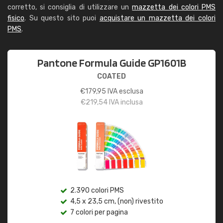
corretto, si consiglia di utilizzare un
mazzetta dei colori PMS
fisico
. Su questo sito puoi
acquistare un mazzetta dei colori
PMS
.
Pantone Formula Guide GP1601B
COATED
€
179,95
IVA esclusa
€
219,54
IVA inclusa
2.390 colori PMS
4,5 x 23,5 cm, (non) rivestito
7 colori per pagina