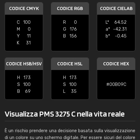
CODICE CMYK
CODICE RGB
CODICE CIELAB
C
100
R
0
L*
64.52
M
0
G
176
a*
-42.31
Y
11
B
156
b*
-0.45
K
31
CODICE HSB/HSV
CODICE HSL
CODICE HEX
H
173
H
173
S
100
S
100
#00B09C
B
69
L
35
Visualizza PMS 3275 C nella vita reale
È un rischio prendere una decisione basata sulla visualizzazione
di un colore su uno schermo digitale. Per essere sicuri del colore