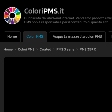
Colori
PMS
.it
Pubblicato da Whirlwind Internet. Vendiamo prodotti uffic
PMS non è responsabile per il contenuto di questo sito.
Home
Colori PMS
Acquista mazzetta colori PMS
Home
Colori PMS
Coated
PMS 3 serie
PMS 359 C