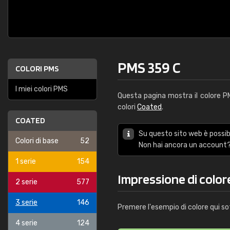
PMS 359 C
COLORI PMS
I miei colori PMS
Questa pagina mostra il colore 
colori
Coated
.
COATED
Su questo sito web è possibi
Colori di base
52
Non hai ancora un account?
1 serie
154
Impressione di color
2 serie
577
3 serie
146
Premere l'esempio di colore qui so
4 serie
124