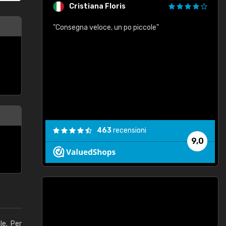
Cristiana Floris
"Consegna veloce, un po piccole"
"
e
463
recensioni
9,0
le. Per