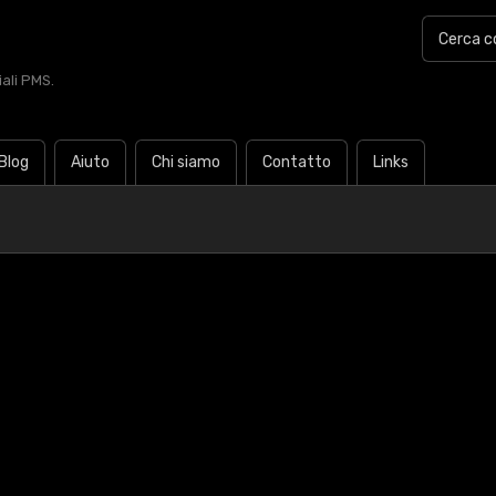
iali PMS.
Blog
Aiuto
Chi siamo
Contatto
Links