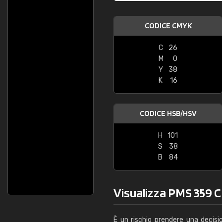
CODICE CMYK
C
26
M
0
Y
38
K
16
CODICE HSB/HSV
H
101
S
38
B
84
Visualizza PMS 359 C 
È un rischio prendere una decisi