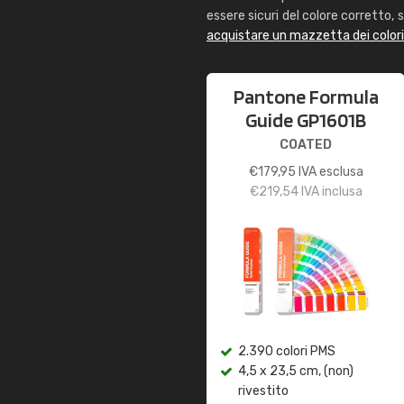
essere sicuri del colore corretto, s
acquistare un mazzetta dei color
Pantone Formula
Guide GP1601B
COATED
€
179,95
IVA esclusa
€
219,54
IVA inclusa
2.390 colori PMS
4,5 x 23,5 cm, (non)
rivestito