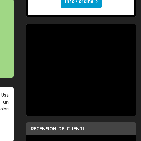
Info / ordine
 Usa
e un
olori
RECENSIONI DEI CLIENTI