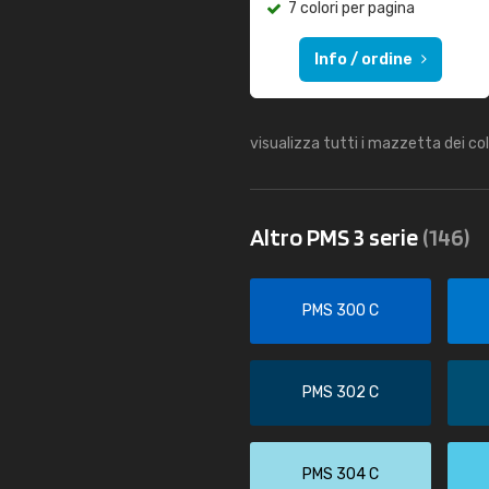
7 colori per pagina
Info / ordine
visualizza tutti i mazzetta dei co
Altro PMS 3 serie
(146)
PMS 300 C
PMS 302 C
PMS 304 C