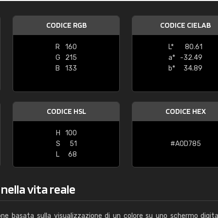
Caterina Maifredi
CODICE RGB
CODICE CIELAB
"buon servizio"
R
160
L*
80.61
G
215
a*
-32.49
B
133
b*
34.89
CODICE HSL
CODICE HEX
H
100
S
51
#A0D785
L
68
nella vita reale
one basata sulla visualizzazione di un colore su uno schermo digita