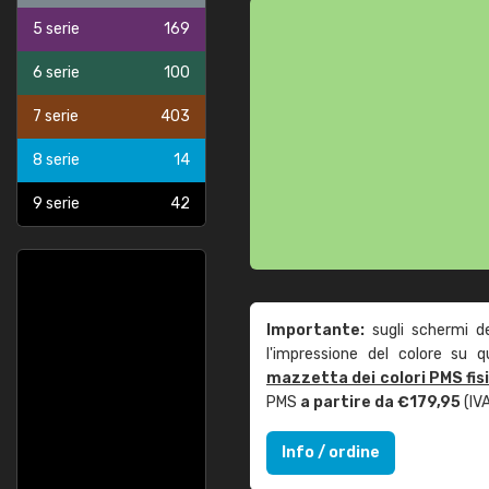
5 serie
169
6 serie
100
7 serie
403
8 serie
14
9 serie
42
Importante:
sugli schermi d
l'impressione del colore su 
mazzetta dei colori PMS fis
PMS
a partire da €179,95
(IVA
Info / ordine