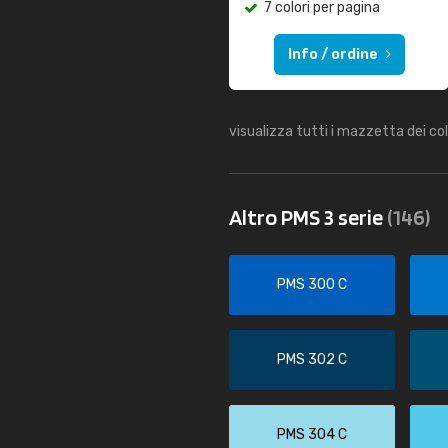
7 colori per pagina
Info / ordine
visualizza tutti i mazzetta dei co
Altro PMS 3 serie
(146)
PMS 300 C
PMS 302 C
PMS 304 C