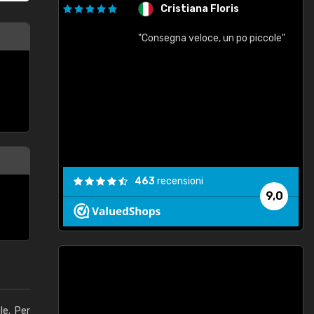
Cristiana Floris
"Consegna veloce, un po piccole"
"
e
463
recensioni
9,0
le. Per