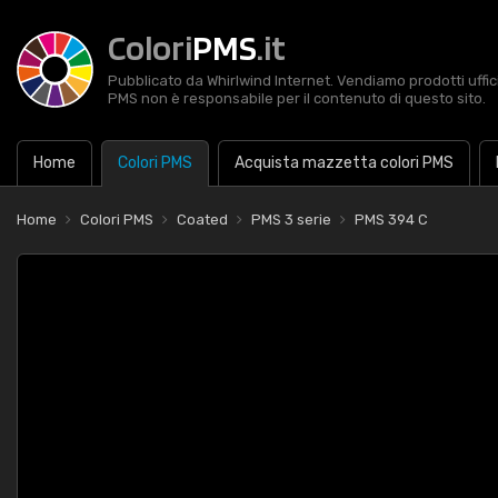
Colori
PMS
.it
Pubblicato da Whirlwind Internet. Vendiamo prodotti uffic
PMS non è responsabile per il contenuto di questo sito.
Home
Colori PMS
Acquista mazzetta colori PMS
Home
Colori PMS
Coated
PMS 3 serie
PMS 394 C