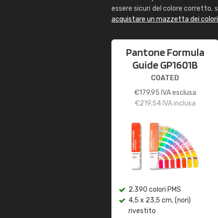
essere sicuri del colore corretto, s
acquistare un mazzetta dei color
Pantone Formula
Guide GP1601B
COATED
€
179,95
IVA esclusa
€
219,54
IVA inclusa
2.390 colori PMS
4,5 x 23,5 cm, (non)
rivestito