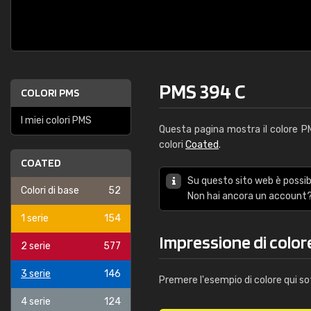
PMS 394 C
COLORI PMS
I miei colori PMS
Questa pagina mostra il colore 
colori
Coated
.
COATED
Su questo sito web è possibi
Colori di base
52
Non hai ancora un account?
1 serie
154
Impressione di colo
2 serie
577
3 serie
146
Premere l'esempio di colore qui so
4 serie
124