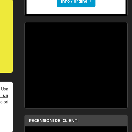
Info / ordine
 Usa
e un
olori
RECENSIONI DEI CLIENTI