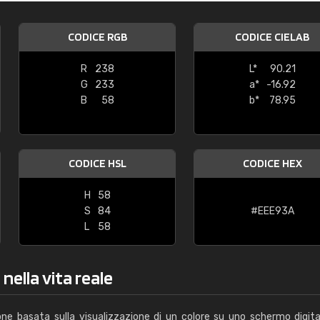
Caterina Maifredi
CODICE RGB
CODICE CIELAB
"buon servizio"
R
238
L*
90.21
G
233
a*
-16.92
B
58
b*
78.95
CODICE HSL
CODICE HEX
H
58
S
84
#EEE93A
L
58
nella vita reale
one basata sulla visualizzazione di un colore su uno schermo digita