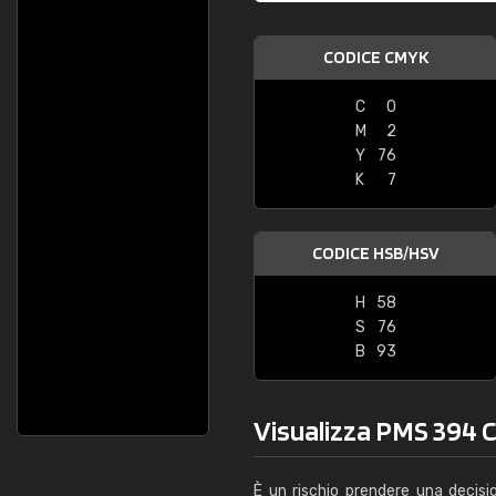
CODICE CMYK
C
0
M
2
Y
76
K
7
CODICE HSB/HSV
H
58
S
76
B
93
Visualizza PMS 394 C 
È un rischio prendere una decisi