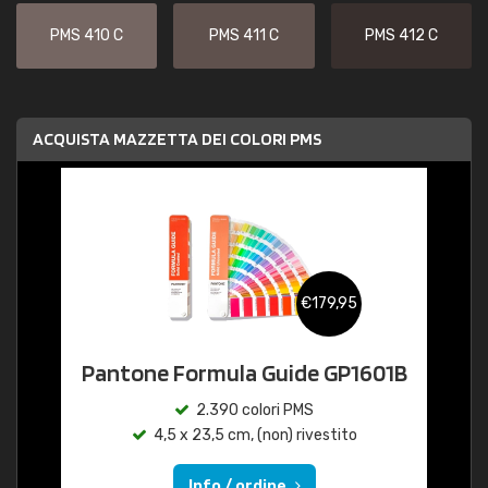
PMS 410 C
PMS 411 C
PMS 412 C
ACQUISTA MAZZETTA DEI COLORI PMS
€179,95
Pantone Formula Guide GP1601B
2.390 colori PMS
4,5 x 23,5 cm, (non) rivestito
Info / ordine