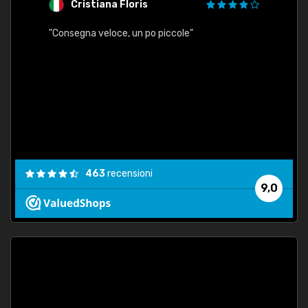
Cristiana Floris
M
"Consegna veloce, un po piccole"
"conse
esatt
463
recensioni
9,0