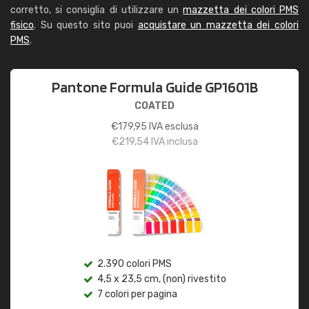
corretto, si consiglia di utilizzare un
mazzetta dei colori PMS
fisico
. Su questo sito puoi
acquistare un mazzetta dei colori
PMS
.
Pantone Formula Guide GP1601B
COATED
€
179,95
IVA esclusa
€
219,54
IVA inclusa
2.390 colori PMS
4,5 x 23,5 cm, (non) rivestito
7 colori per pagina