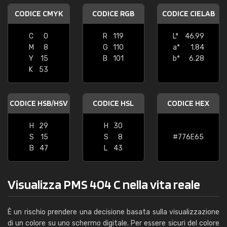
CODICE CMYK
CODICE RGB
CODICE CIELAB
C
0
R
119
L*
46.99
M
8
G
110
a*
1.84
Y
15
B
101
b*
6.28
K
53
CODICE HSB/HSV
CODICE HSL
CODICE HEX
H
29
H
30
S
15
S
8
#776E65
B
47
L
43
Visualizza PMS 404 C nella vita reale
È un rischio prendere una decisione basata sulla visualizzazione
di un colore su uno schermo digitale. Per essere sicuri del colore