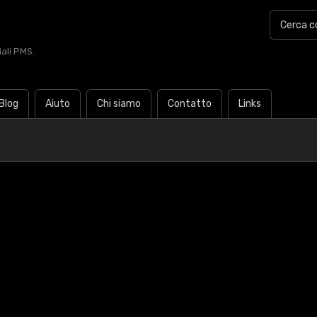
iali PMS.
Blog
Aiuto
Chi siamo
Contatto
Links