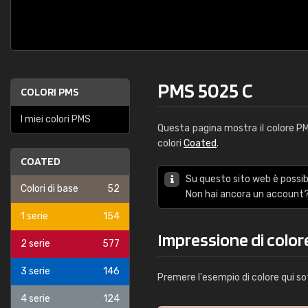
PMS 5025 C
COLORI PMS
I miei colori PMS
Questa pagina mostra il colore 
colori
Coated
.
COATED
Su questo sito web è possibi
Colori di base
52
Non hai ancora un account?
1 serie
154
Impressione di color
2 serie
577
3 serie
146
Premere l'esempio di colore qui so
4 serie
124