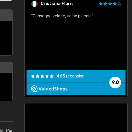
Cristiana Floris
"Consegna veloce, un po piccole"
"
e
463
recensioni
9,0
le. Per