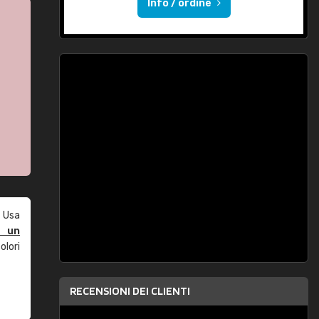
Info / ordine
 Usa
e un
olori
RECENSIONI DEI CLIENTI