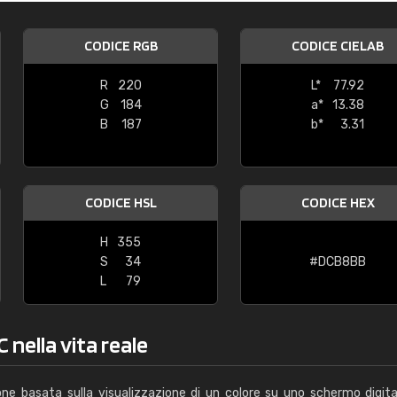
Caterina Maifredi
CODICE RGB
CODICE CIELAB
"buon servizio"
R
220
L*
77.92
G
184
a*
13.38
B
187
b*
3.31
CODICE HSL
CODICE HEX
H
355
S
34
#DCB8BB
L
79
 nella vita reale
one basata sulla visualizzazione di un colore su uno schermo digita