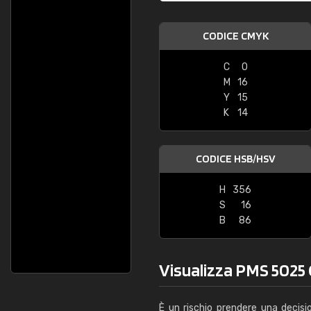
CODICE CMYK
C
0
M
16
Y
15
K
14
CODICE HSB/HSV
H
356
S
16
B
86
Visualizza PMS 5025 C
È un rischio prendere una decisi