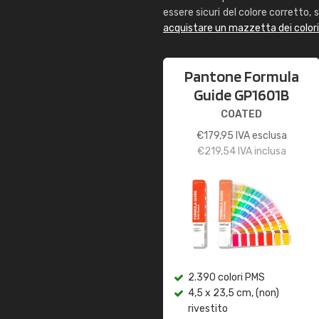
essere sicuri del colore corretto, s
acquistare un mazzetta dei color
Pantone Formula
Guide GP1601B
COATED
€
179,95
IVA esclusa
€
219,54
IVA inclusa
2.390 colori PMS
4,5 x 23,5 cm, (non)
rivestito