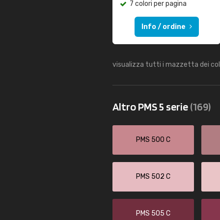
7 colori per pagina
Info / ordine
visualizza tutti i mazzetta dei co
Altro PMS 5 serie
(169)
PMS 500 C
PMS 502 C
PMS 505 C