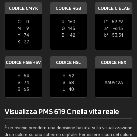
CODICE CMYK
CODICE RGB
CODICE CIELAB
C
0
R
160
L*
59.79
M
9
G
145
a*
-6.15
Y
74
B
42
b*
53.51
K
37
CODICE HSB/HSV
CODICE HSL
CODICE HEX
H
54
H
52
S
74
S
58
#A0912A
B
63
L
40
Visualizza PMS 619 C nella vita reale
È un rischio prendere una decisione basata sulla visualizzazione
di un colore su uno schermo digitale. Per essere sicuri del colore