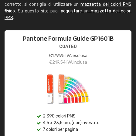
corretto, si consiglia di utilizzare un
mazzetta dei colori PMS
fisico
. Su questo sito puoi
acquistare un mazzetta dei colori
PMS
.
Pantone Formula Guide GP1601B
COATED
€
179,95
IVA esclusa
€
219,54
IVA inclusa
2.390 colori PMS
4,5 x 23,5 cm, (non) rivestito
7 colori per pagina