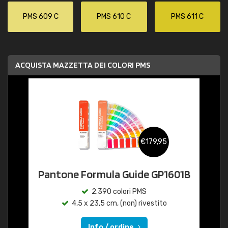
PMS 609 C
PMS 610 C
PMS 611 C
ACQUISTA MAZZETTA DEI COLORI PMS
€179,95
Pantone Formula Guide GP1601B
2.390 colori PMS
4,5 x 23,5 cm, (non) rivestito
Info / ordine