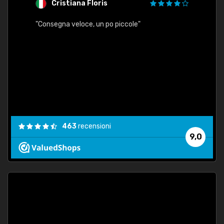
Cristiana Floris
M
"Consegna veloce, un po piccole"
"conse
esatt
463
recensioni
9,0