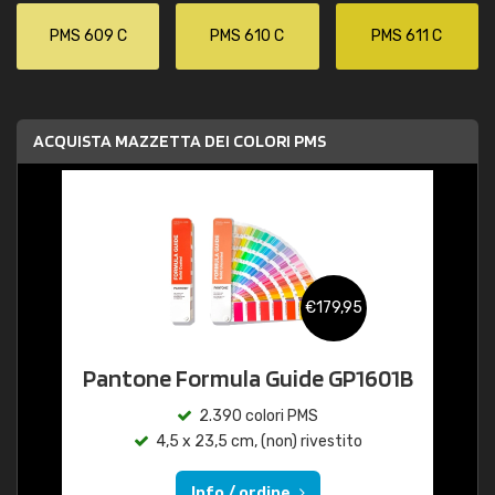
PMS 609 C
PMS 610 C
PMS 611 C
ACQUISTA MAZZETTA DEI COLORI PMS
€179,95
Pantone Formula Guide GP1601B
2.390 colori PMS
4,5 x 23,5 cm, (non) rivestito
Info / ordine