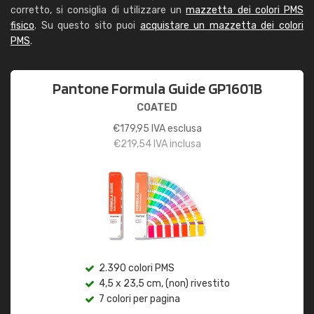
corretto, si consiglia di utilizzare un
mazzetta dei colori PMS
fisico
. Su questo sito puoi
acquistare un mazzetta dei colori
PMS
.
Pantone Formula Guide GP1601B
COATED
€
179,95
IVA esclusa
€
219,54
IVA inclusa
2.390 colori PMS
4,5 x 23,5 cm, (non) rivestito
7 colori per pagina