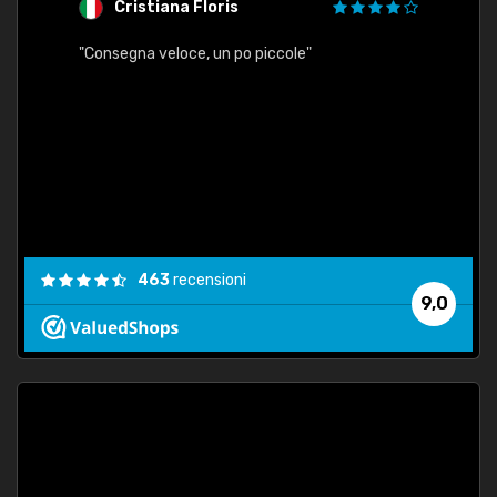
Cristiana Floris
M
"Consegna veloce, un po piccole"
"conse
esatt
463
recensioni
9,0