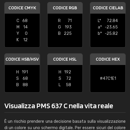
CODICE CMYK
CODICE RGB
CODICE CIELAB
C
68
R
71
L*
72.84
M
14
G
193
a*
-23.65
Y
0
B
225
b*
-25.82
K
12
CODICE HSB/HSV
CODICE HSL
CODICE HEX
H
191
H
192
S
68
S
72
#47C1E1
B
88
L
58
Visualizza PMS 637 C nella vita reale
È un rischio prendere una decisione basata sulla visualizzazione
di un colore su uno schermo digitale. Per essere sicuri del colore