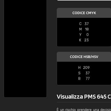
CODICE CMYK
C
37
M
18
Y
0
K
23
CODICE HSB/HSV
H
209
S
37
B
77
Visualizza PMS 645 C 
È un rischio prendere una decisi