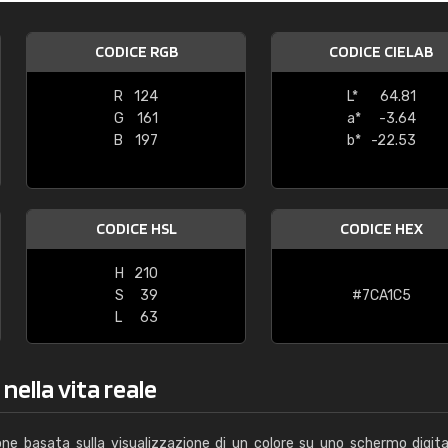
Caterina Maifredi
CODICE RGB
CODICE CIELAB
"buon servizio"
R
124
L*
64.81
G
161
a*
-3.64
B
197
b*
-22.53
CODICE HSL
CODICE HEX
H
210
S
39
#7CA1C5
L
63
nella vita reale
one basata sulla visualizzazione di un colore su uno schermo digita