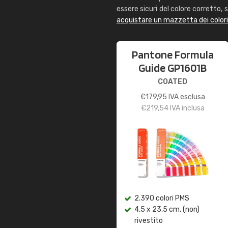
essere sicuri del colore corretto, s
acquistare un mazzetta dei color
Pantone Formula
Guide GP1601B
COATED
€
179,95
IVA esclusa
€
219,54
IVA inclusa
2.390 colori PMS
4,5 x 23,5 cm, (non)
rivestito