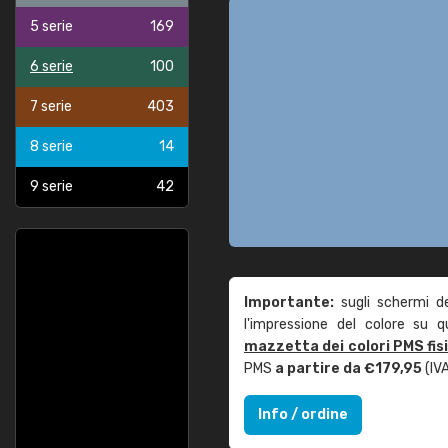
5 serie
169
6 serie
100
7 serie
403
8 serie
14
9 serie
42
Importante:
sugli schermi d
l'impressione del colore su 
mazzetta dei colori PMS fis
PMS
a partire da €179,95
(IVA
Info / ordine