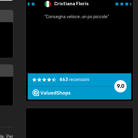
Cristiana Floris
"Consegna veloce, un po piccole"
"
e
463
recensioni
9,0
le. Per