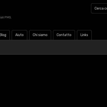
iali PMS.
Blog
Aiuto
Chi siamo
Contatto
Links