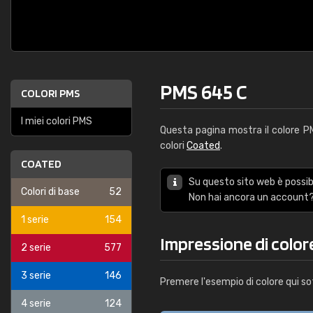
PMS 645 C
COLORI PMS
I miei colori PMS
Questa pagina mostra il colore 
colori
Coated
.
COATED
Su questo sito web è possibi
Colori di base
52
Non hai ancora un account?
1 serie
154
Impressione di color
2 serie
577
3 serie
146
Premere l'esempio di colore qui so
4 serie
124