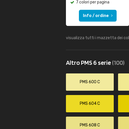
7 colori per pagina
Info / ordine
visualizza tutti i mazzetta dei co
Altro PMS 6 serie
(100)
PMS 600 C
PMS 604 C
PMS 608 C