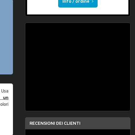
Info / ordine
 Usa
e un
olori
RECENSIONI DEI CLIENTI