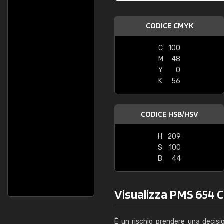
CODICE CMYK
C
100
M
48
Y
0
K
56
CODICE HSB/HSV
H
209
S
100
B
44
Visualizza PMS 654 C 
È un rischio prendere una decisi