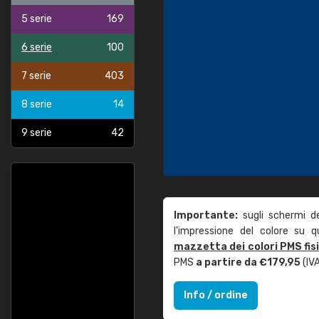
5 serie
169
6 serie
100
7 serie
403
8 serie
14
9 serie
42
Importante:
sugli schermi d
l'impressione del colore su 
mazzetta dei colori PMS fis
PMS
a partire da €179,95
(IVA
Info / ordine