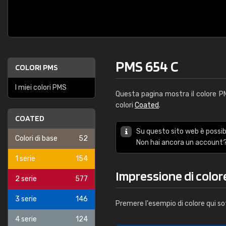
PMS 654 C
COLORI PMS
I miei colori PMS
Questa pagina mostra il colore 
colori
Coated
.
COATED
Su questo sito web è possibi
Colori di base
52
Non hai ancora un account?
1 serie
154
Impressione di color
2 serie
577
3 serie
146
Premere l'esempio di colore qui so
4 serie
124