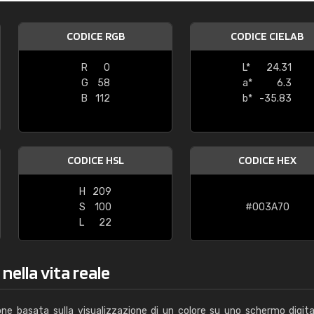
Caterina Maifredi
CODICE RGB
CODICE CIELAB
"buon servizio"
R
0
L*
24.31
G
58
a*
6.3
B
112
b*
-35.83
CODICE HSL
CODICE HEX
H
209
S
100
#003A70
L
22
nella vita reale
one basata sulla visualizzazione di un colore su uno schermo digita