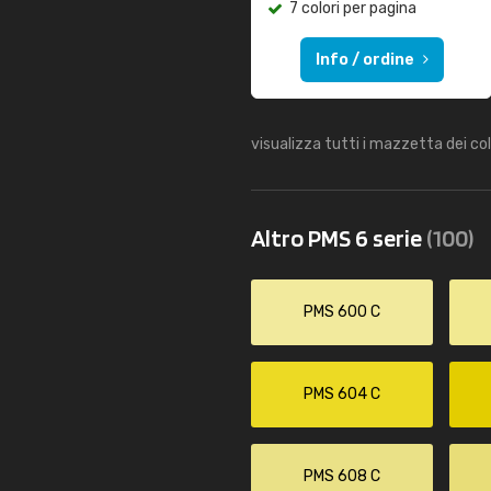
7 colori per pagina
Info / ordine
visualizza tutti i mazzetta dei co
Altro PMS 6 serie
(100)
PMS 600 C
PMS 604 C
PMS 608 C