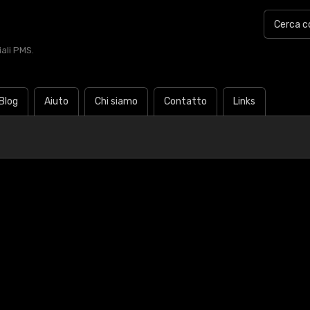
iali PMS.
Blog
Aiuto
Chi siamo
Contatto
Links