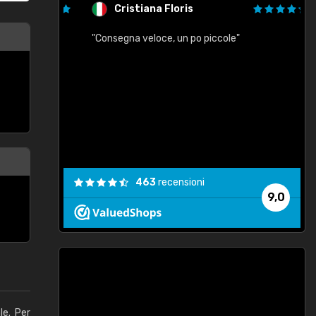
Cristiana Floris
"Consegna veloce, un po piccole"
"
e
463
recensioni
9,0
le. Per