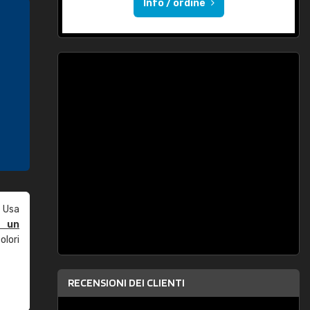
Info / ordine
 Usa
e un
olori
RECENSIONI DEI CLIENTI