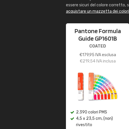
essere sicuri del colore corretto, s
acquistare un mazzetta dei color
Pantone Formula
Guide GP1601B
COATED
€
179,95
IVA esclusa
€
219,54
IVA inclusa
2.390 colori PMS
4,5 x 23,5 cm, (non)
rivestito