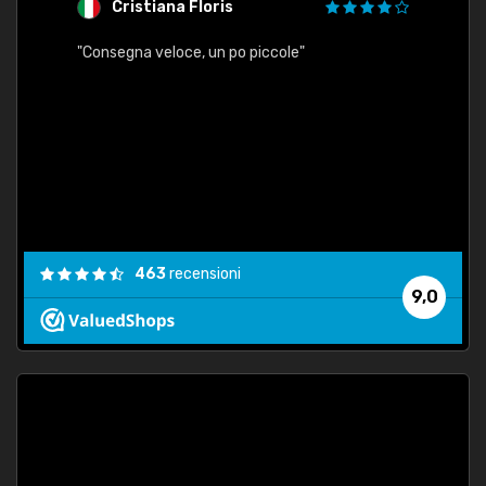
Cristiana Floris
M
"Consegna veloce, un po piccole"
"conse
esatt
463
recensioni
9,0