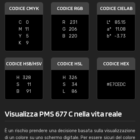
CODICE CMYK
CODICE RGB
CODICE CIELAB
C
0
R
231
L*
85.15
M
11
G
206
a*
11.08
Y
5
B
220
b*
-3.73
K
9
CODICE HSB/HSV
CODICE HSL
CODICE HEX
H
328
H
326
S
11
S
34
#E7CEDC
B
91
L
86
Visualizza PMS 677 C nella vita reale
È un rischio prendere una decisione basata sulla visualizzazione
di un colore su uno schermo digitale. Per essere sicuri del colore