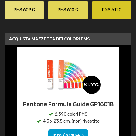
PMS 609 C
PMS 610 C
PMS 611 C
ACQUISTA MAZZETTA DEI COLORI PMS
€179,95
Pantone Formula Guide GP1601B
2.390 colori PMS
4,5 x 23,5 cm, (non) rivestito
Info / ordine