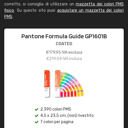
corretto, si consiglia di utilizzare un
mazzetta dei colori PMS
fisico
. Su questo sito puoi
acquistare un mazzetta dei colori
PMS
.
Pantone Formula Guide GP1601B
COATED
€
179,95
IVA esclusa
€
219,54
IVA inclusa
2.390 colori PMS
4,5 x 23,5 cm, (non) rivestito
7 colori per pagina