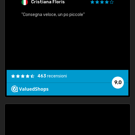
Cristiana Floris
M
"Consegna veloce, un po piccole"
"conse
esatt
463
recensioni
9,0