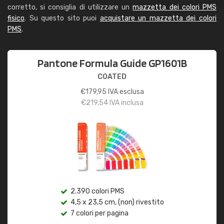
corretto, si consiglia di utilizzare un
mazzetta dei colori PMS
fisico
. Su questo sito puoi
acquistare un mazzetta dei colori
PMS
.
Pantone Formula Guide GP1601B
COATED
€
179,95
IVA esclusa
€
219,54
IVA inclusa
2.390 colori PMS
4,5 x 23,5 cm, (non) rivestito
7 colori per pagina