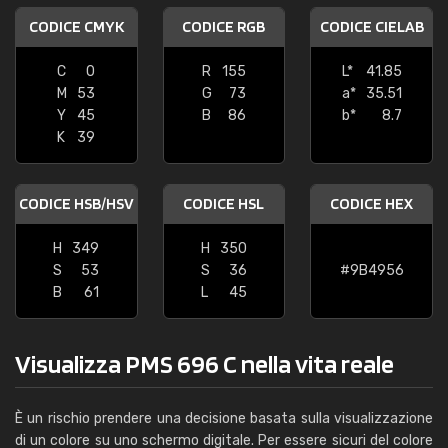
CODICE CMYK
CODICE RGB
CODICE CIELAB
C
0
R
155
L*
41.85
M
53
G
73
a*
35.51
Y
45
B
86
b*
8.7
K
39
CODICE HSB/HSV
CODICE HSL
CODICE HEX
H
349
H
350
S
53
S
36
#9B4956
B
61
L
45
Visualizza PMS 696 C nella vita reale
È un rischio prendere una decisione basata sulla visualizzazione
di un colore su uno schermo digitale. Per essere sicuri del colore