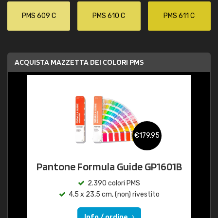
PMS 609 C
PMS 610 C
PMS 611 C
ACQUISTA MAZZETTA DEI COLORI PMS
€179,95
Pantone Formula Guide GP1601B
2.390 colori PMS
4,5 x 23,5 cm, (non) rivestito
Info / ordine