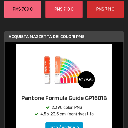
PMS 709 C
PMS 710 C
PMS 711 C
ACQUISTA MAZZETTA DEI COLORI PMS
€179,95
Pantone Formula Guide GP1601B
2.390 colori PMS
4,5 x 23,5 cm, (non) rivestito
Info / ordine