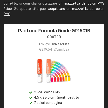
corretto, si consiglia di utilizzare un
mazzetta dei colori PMS
fisico
. Su questo sito puoi
acquistare un mazzetta dei colori
PMS
.
Pantone Formula Guide GP1601B
COATED
€
179,95
IVA esclusa
€
219,54
IVA inclusa
2.390 colori PMS
4,5 x 23,5 cm, (non) rivestito
7 colori per pagina