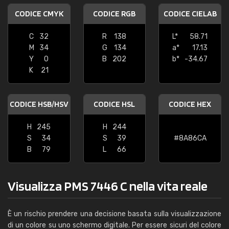
CODICE CMYK
CODICE RGB
CODICE CIELAB
C
32
R
138
L*
58.71
M
34
G
134
a*
17.13
Y
0
B
202
b*
-34.67
K
21
CODICE HSB/HSV
CODICE HSL
CODICE HEX
H
245
H
244
S
34
S
39
#8A86CA
B
79
L
66
Visualizza PMS 7446 C nella vita reale
È un rischio prendere una decisione basata sulla visualizzazione
di un colore su uno schermo digitale. Per essere sicuri del colore