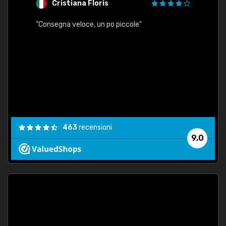
Cristiana Floris
M
"Consegna veloce, un po piccole"
"conse
esatt
463
recensioni
9,0