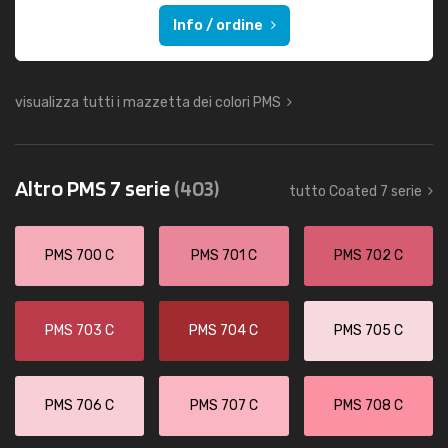
Info / ordine
visualizza tutti i mazzetta dei colori PMS
Altro PMS 7 serie
(403)
tutto Coated 7 serie
PMS 700 C
PMS 701 C
PMS 702 C
PMS 703 C
PMS 704 C
PMS 705 C
PMS 706 C
PMS 707 C
PMS 708 C