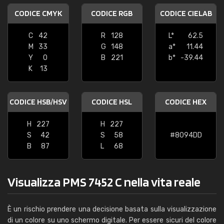
CODICE CMYK
CODICE RGB
CODICE CIELAB
C
42
R
128
L*
62.5
M
33
G
148
a*
11.44
Y
0
B
221
b*
-39.44
K
13
CODICE HSB/HSV
CODICE HSL
CODICE HEX
H
227
H
227
S
42
S
58
#8094DD
B
87
L
68
Visualizza PMS 7452 C nella vita reale
È un rischio prendere una decisione basata sulla visualizzazione
di un colore su uno schermo digitale. Per essere sicuri del colore