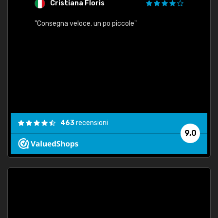
Cristiana Floris
M
"Consegna veloce, un po piccole"
"conse
esatt
463
recensioni
9,0