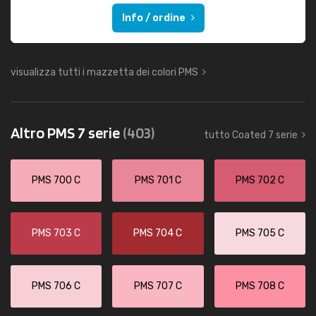
Info / ordine
visualizza tutti i mazzetta dei colori PMS
Altro PMS 7 serie
(403)
tutto Coated 7 serie
PMS 700 C
PMS 701 C
PMS 702 C
PMS 703 C
PMS 704 C
PMS 705 C
PMS 706 C
PMS 707 C
PMS 708 C