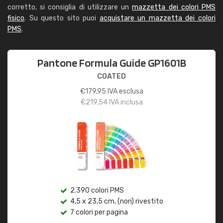
corretto, si consiglia di utilizzare un
mazzetta dei colori PMS
fisico
. Su questo sito puoi
acquistare un mazzetta dei colori
PMS
.
Pantone Formula Guide GP1601B
COATED
€
179,95
IVA esclusa
€
219,54
IVA inclusa
2.390 colori PMS
4,5 x 23,5 cm, (non) rivestito
7 colori per pagina