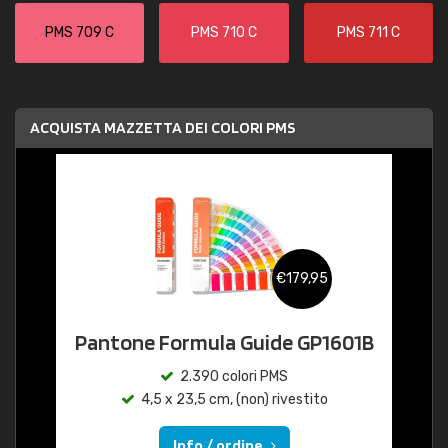
PMS 709 C
PMS 710 C
PMS 711 C
ACQUISTA MAZZETTA DEI COLORI PMS
€179,95
Pantone Formula Guide GP1601B
2.390 colori PMS
4,5 x 23,5 cm, (non) rivestito
Info / ordine