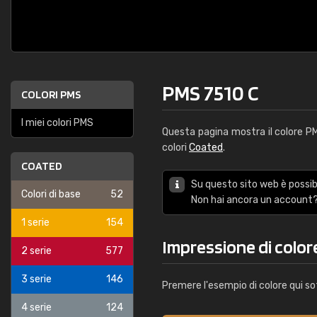
PMS 7510 C
COLORI PMS
I miei colori PMS
Questa pagina mostra il colore 
colori
Coated
.
COATED
Su questo sito web è possibi
Colori di base
52
Non hai ancora un account?
1 serie
154
Impressione di color
2 serie
577
3 serie
146
Premere l'esempio di colore qui so
4 serie
124