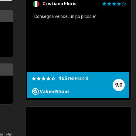
Cristiana Floris
"Consegna veloce, un po piccole"
"
e
463
recensioni
9,0
le. Per