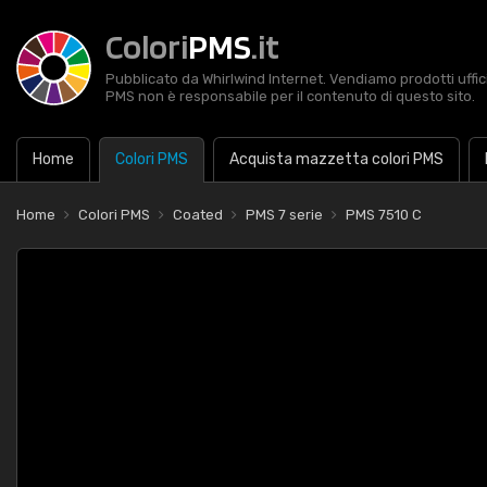
Colori
PMS
.it
Pubblicato da Whirlwind Internet. Vendiamo prodotti uffic
PMS non è responsabile per il contenuto di questo sito.
Home
Colori PMS
Acquista mazzetta colori PMS
Home
Colori PMS
Coated
PMS 7 serie
PMS 7510 C