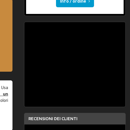
Info / ordine
 Usa
e un
olori
RECENSIONI DEI CLIENTI