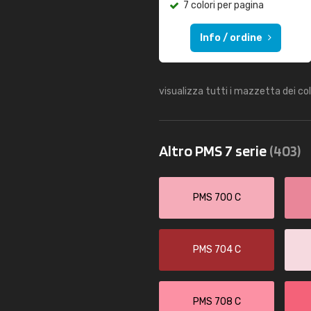
7 colori per pagina
Info / ordine
visualizza tutti i mazzetta dei co
Altro PMS 7 serie
(403)
PMS 700 C
PMS 704 C
PMS 708 C