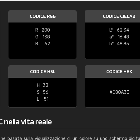
Caterina Maifredi
CODICE RGB
CODICE CIELAB
"buon servizio"
R
200
L*
62.34
G
138
a*
16.48
B
62
b*
48.85
CODICE HSL
CODICE HEX
H
33
S
56
#C88A3E
L
51
 nella vita reale
one basata sulla visualizzazione di un colore su uno schermo digita