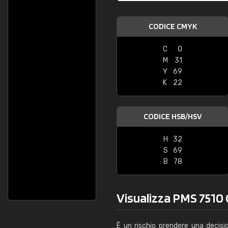
CODICE CMYK
C
0
M
31
Y
69
K
22
CODICE HSB/HSV
H
32
S
69
B
78
Visualizza PMS 7510 C
È un rischio prendere una decisi