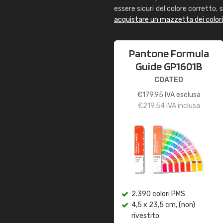
essere sicuri del colore corretto, s
acquistare un mazzetta dei color
Pantone Formula
Guide GP1601B
COATED
€
179,95
IVA esclusa
€
219,54
IVA inclusa
2.390 colori PMS
4,5 x 23,5 cm, (non)
rivestito