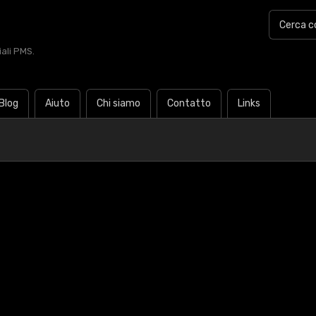
iali PMS.
Blog
Aiuto
Chi siamo
Contatto
Links