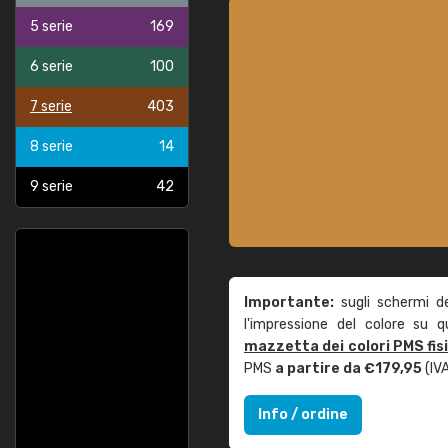
5 serie
169
6 serie
100
7 serie
403
8 serie
14
9 serie
42
Importante:
sugli schermi d
l'impressione del colore su 
mazzetta dei colori PMS fis
PMS
a partire da €179,95
(IVA
Info / ordine