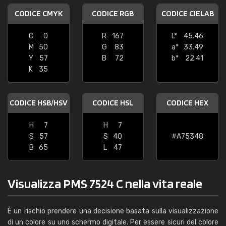
CODICE CMYK
CODICE RGB
CODICE CIELAB
C
0
R
167
L*
45.46
M
50
G
83
a*
33.49
Y
57
B
72
b*
22.41
K
35
CODICE HSB/HSV
CODICE HSL
CODICE HEX
H
7
H
7
S
57
S
40
#A75348
B
65
L
47
Visualizza PMS 7524 C nella vita reale
È un rischio prendere una decisione basata sulla visualizzazione
di un colore su uno schermo digitale. Per essere sicuri del colore