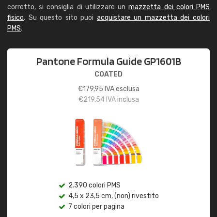
corretto, si consiglia di utilizzare un
mazzetta dei colori PMS
fisico
. Su questo sito puoi
acquistare un mazzetta dei colori
PMS
.
Pantone Formula Guide GP1601B
COATED
€
179,95
IVA esclusa
€
219,54
IVA inclusa
2.390 colori PMS
4,5 x 23,5 cm, (non) rivestito
7 colori per pagina