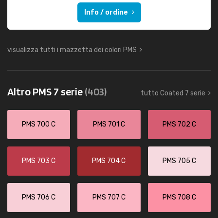
Info / ordine
visualizza tutti i mazzetta dei colori PMS
Altro PMS 7 serie
(403)
tutto Coated 7 serie
PMS 700 C
PMS 701 C
PMS 702 C
PMS 703 C
PMS 704 C
PMS 705 C
PMS 706 C
PMS 707 C
PMS 708 C