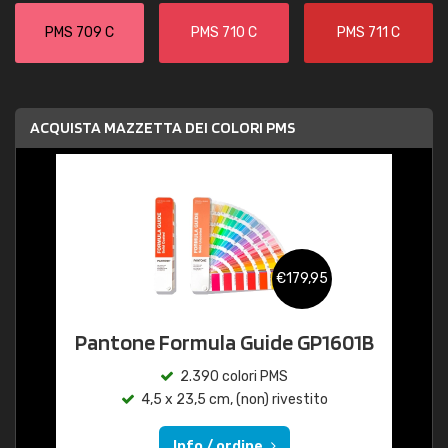
PMS 709 C
PMS 710 C
PMS 711 C
ACQUISTA MAZZETTA DEI COLORI PMS
€179,95
Pantone Formula Guide GP1601B
2.390 colori PMS
4,5 x 23,5 cm, (non) rivestito
Info / ordine