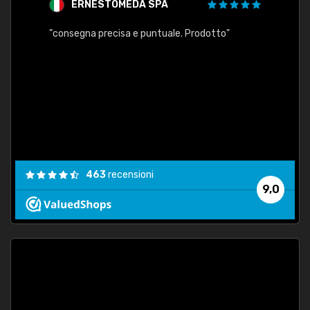
ERNESTOMEDA SPA
s
s
"consegna precisa e puntuale. Prodotto"
"rice
463
recensioni
9,0