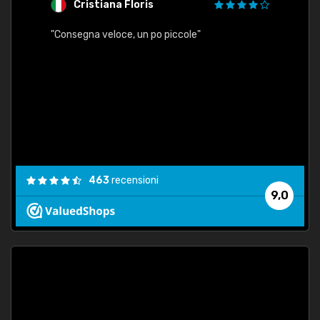
Cristiana Floris
M
"Consegna veloce, un po piccole"
"conse
esatt
463
recensioni
9,0