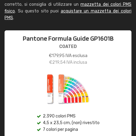
corretto, si consiglia di utilizzare un
mazzetta dei colori PMS
fisico
. Su questo sito puoi
acquistare un mazzetta dei colori
PMS
.
Pantone Formula Guide GP1601B
COATED
€
179,95
IVA esclusa
€
219,54
IVA inclusa
2.390 colori PMS
4,5 x 23,5 cm, (non) rivestito
7 colori per pagina