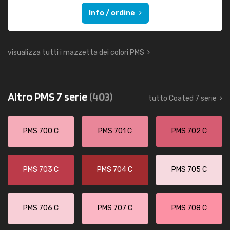
Info / ordine
visualizza tutti i mazzetta dei colori PMS
Altro PMS 7 serie
(403)
tutto Coated 7 serie
PMS 700 C
PMS 701 C
PMS 702 C
PMS 703 C
PMS 704 C
PMS 705 C
PMS 706 C
PMS 707 C
PMS 708 C