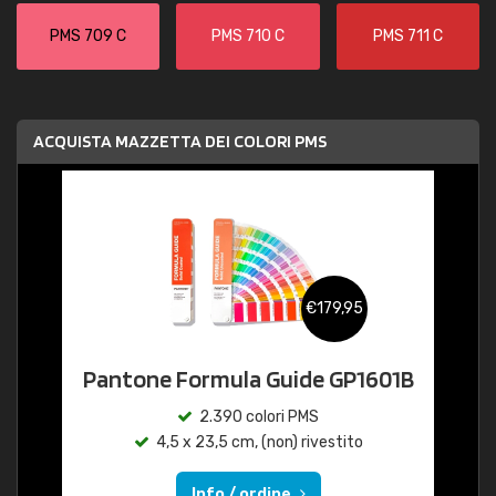
PMS 709 C
PMS 710 C
PMS 711 C
ACQUISTA MAZZETTA DEI COLORI PMS
€179,95
Pantone Formula Guide GP1601B
2.390 colori PMS
4,5 x 23,5 cm, (non) rivestito
Info / ordine