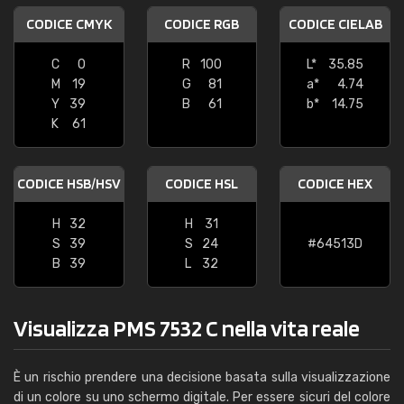
CODICE CMYK
CODICE RGB
CODICE CIELAB
C
0
R
100
L*
35.85
M
19
G
81
a*
4.74
Y
39
B
61
b*
14.75
K
61
CODICE HSB/HSV
CODICE HSL
CODICE HEX
H
32
H
31
S
39
S
24
#64513D
B
39
L
32
Visualizza PMS 7532 C nella vita reale
È un rischio prendere una decisione basata sulla visualizzazione
di un colore su uno schermo digitale. Per essere sicuri del colore