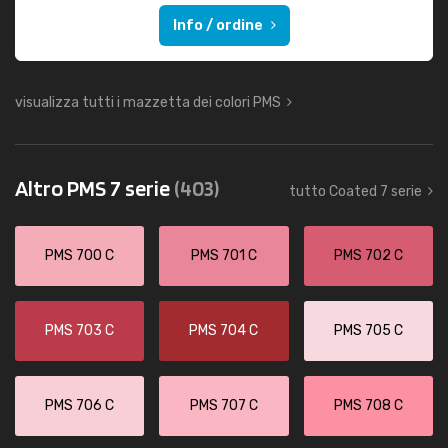
Info / ordine
visualizza tutti i mazzetta dei colori PMS
Altro PMS 7 serie
(403)
tutto Coated 7 serie
PMS 700 C
PMS 701 C
PMS 702 C
PMS 703 C
PMS 704 C
PMS 705 C
PMS 706 C
PMS 707 C
PMS 708 C