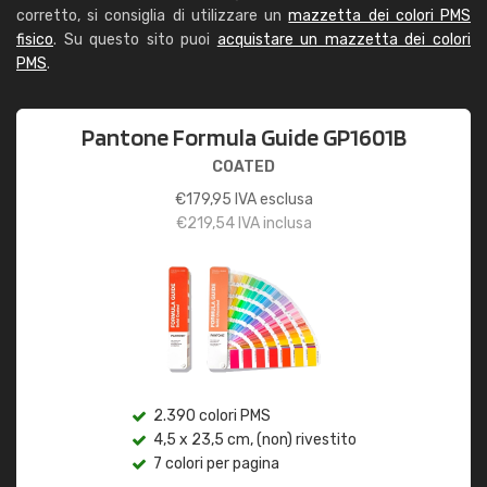
corretto, si consiglia di utilizzare un
mazzetta dei colori PMS
fisico
. Su questo sito puoi
acquistare un mazzetta dei colori
PMS
.
Pantone Formula Guide GP1601B
COATED
€
179,95
IVA esclusa
€
219,54
IVA inclusa
2.390 colori PMS
4,5 x 23,5 cm, (non) rivestito
7 colori per pagina