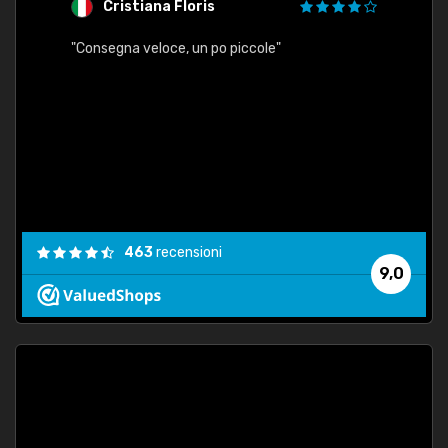
Cristiana Floris
M
"Consegna veloce, un po piccole"
"conse
esatt
463
recensioni
9,0