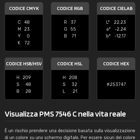
CODICE CMYK
CODICE RGB
CODICE CIELAB
C
48
R
37
L*
22.23
M
23
G
55
a*
-2.24
Y
0
B
71
b*
-12.17
K
72
CODICE HSB/HSV
CODICE HSL
CODICE HEX
H
209
H
208
S
48
S
32
#253747
B
28
L
21
Visualizza PMS 7546 C nella vita reale
È un rischio prendere una decisione basata sulla visualizzazione
di un colore su uno schermo digitale. Per essere sicuri del colore