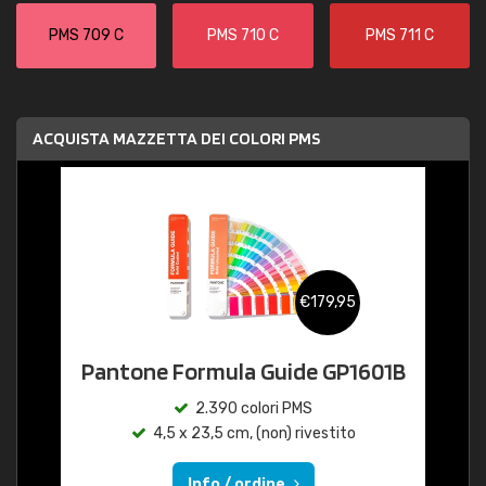
PMS 709 C
PMS 710 C
PMS 711 C
ACQUISTA MAZZETTA DEI COLORI PMS
€179,95
Pantone Formula Guide GP1601B
2.390 colori PMS
4,5 x 23,5 cm, (non) rivestito
Info / ordine