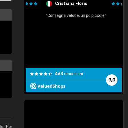
Cristiana Floris
"Consegna veloce, un po piccole"
"
e
463
recensioni
9,0
le. Per