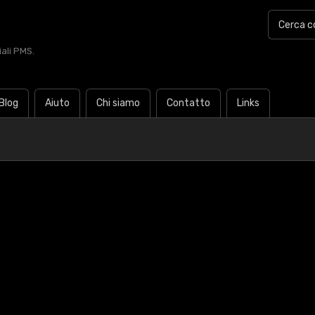
iali PMS.
Blog
Aiuto
Chi siamo
Contatto
Links