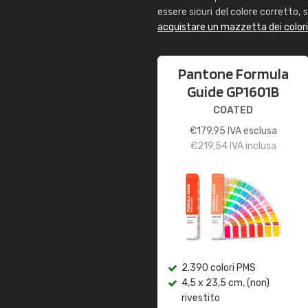
essere sicuri del colore corretto, s
acquistare un mazzetta dei color
Pantone Formula
Guide GP1601B
COATED
€
179,95
IVA esclusa
€
219,54
IVA inclusa
2.390 colori PMS
4,5 x 23,5 cm, (non)
rivestito