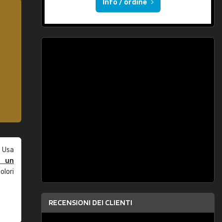
Info / ordine
 Usa
e un
olori
RECENSIONI DEI CLIENTI