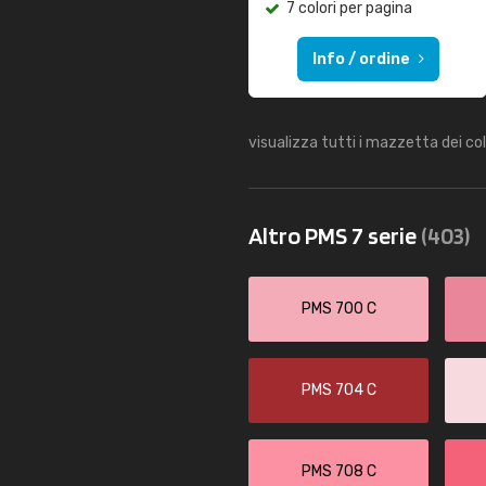
7 colori per pagina
Info / ordine
visualizza tutti i mazzetta dei co
Altro PMS 7 serie
(403)
PMS 700 C
PMS 704 C
PMS 708 C