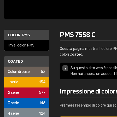
PMS 7558 C
COLORI PMS
I miei colori PMS
Questa pagina mostra il colore 
colori
Coated
.
COATED
Su questo sito web è possibi
Colori di base
52
Non hai ancora un account?
1 serie
154
Impressione di color
2 serie
577
3 serie
146
Premere l'esempio di colore qui so
4 serie
124