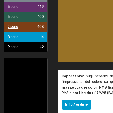
5 serie
169
6 serie
100
7 serie
403
8 serie
14
9 serie
42
Importante:
sugli schermi d
l'impressione del colore su 
mazzetta dei colori PMS fis
PMS
a partire da €179,95
(IVA
Info / ordine