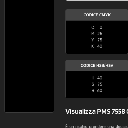
CODICE CMYK
C
0
M
25
Y
75
K
40
CODICE HSB/HSV
H
40
S
75
B
60
Visualizza PMS 7558 C
È un rischio prendere una decisi