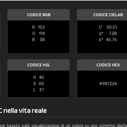
Caterina Maifredi
CODICE RGB
CODICE CIELAB
"buon servizio"
R
152
L*
50.51
G
114
a*
7.28
B
38
b*
45.76
CODICE HSL
CODICE HEX
H
40
S
60
#987226
L
37
 nella vita reale
one basata sulla visualizzazione di un colore su uno schermo digita