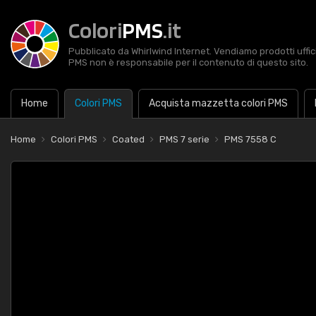
Colori
PMS
.it
Pubblicato da Whirlwind Internet. Vendiamo prodotti uffic
PMS non è responsabile per il contenuto di questo sito.
Home
Colori PMS
Acquista mazzetta colori PMS
Home
Colori PMS
Coated
PMS 7 serie
PMS 7558 C