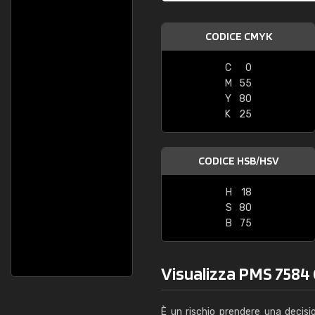
CODICE CMYK
C
0
M
55
Y
80
K
25
CODICE HSB/HSV
H
18
S
80
B
75
Visualizza PMS 7584 C
È un rischio prendere una decisi