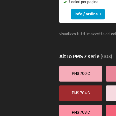
7 colori per pagina
Info / ordine
visualizza tutti i mazzetta dei co
Altro PMS 7 serie
(403)
PMS 700 C
PMS 704 C
PMS 708 C