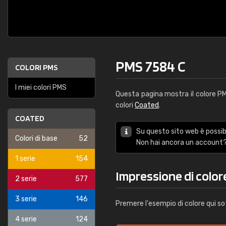
PMS 7584 C
COLORI PMS
I miei colori PMS
Questa pagina mostra il colore 
colori
Coated
.
COATED
Su questo sito web è possibi
Colori di base
52
Non hai ancora un account?
1 serie
154
Impressione di color
2 serie
577
3 serie
146
Premere l'esempio di colore qui so
4 serie
124