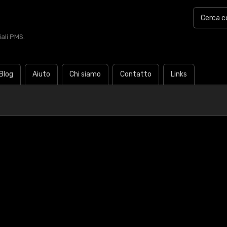
iali PMS.
Blog
Aiuto
Chi siamo
Contatto
Links