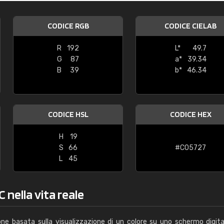
Caterina Maifredi
CODICE RGB
CODICE CIELAB
"buon servizio"
R
192
L*
49.7
G
87
a*
39.34
B
39
b*
46.34
CODICE HSL
CODICE HEX
H
19
S
66
#C05727
L
45
 nella vita reale
one basata sulla visualizzazione di un colore su uno schermo digita