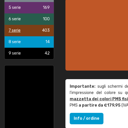
5 serie
169
6 serie
100
7 serie
403
8 serie
14
9 serie
42
Importante:
sugli schermi d
l'impressione del colore su 
mazzetta dei colori PMS fis
PMS
a partire da €179,95
(IVA
Info / ordine