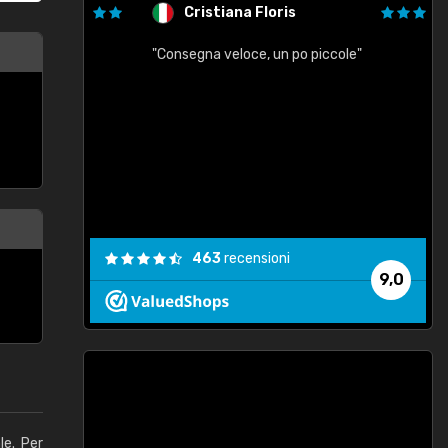
Cristiana Floris
"Consegna veloce, un po piccole"
"
e
463
recensioni
9,0
le. Per