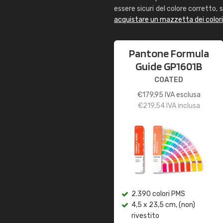
essere sicuri del colore corretto, s
acquistare un mazzetta dei color
Pantone Formula
Guide GP1601B
COATED
€
179,95
IVA esclusa
€
219,54
IVA inclusa
2.390 colori PMS
4,5 x 23,5 cm, (non)
rivestito