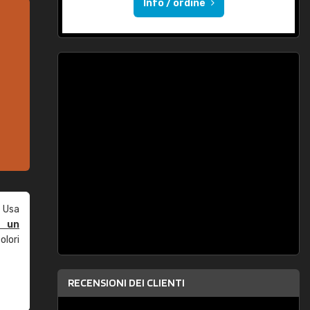
Info / ordine
 Usa
e un
olori
RECENSIONI DEI CLIENTI