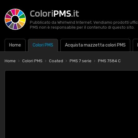
Colori
PMS
.it
Pubblicato da Whirlwind Internet. Vendiamo prodotti uffic
PMS non è responsabile per il contenuto di questo sito.
Home
Colori PMS
Acquista mazzetta colori PMS
Home
Colori PMS
Coated
PMS 7 serie
PMS 7584 C