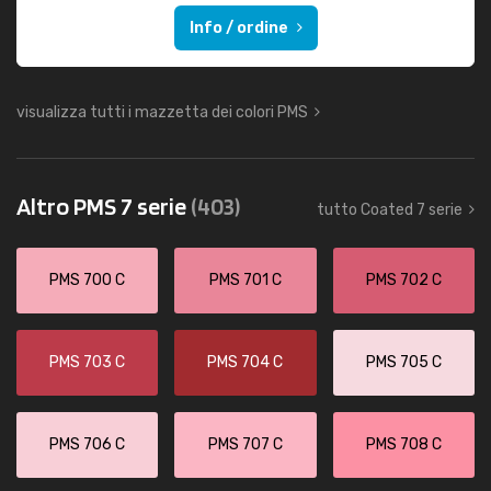
Info / ordine
visualizza tutti i mazzetta dei colori PMS
Altro PMS 7 serie
(403)
tutto Coated 7 serie
PMS 700 C
PMS 701 C
PMS 702 C
PMS 703 C
PMS 704 C
PMS 705 C
PMS 706 C
PMS 707 C
PMS 708 C