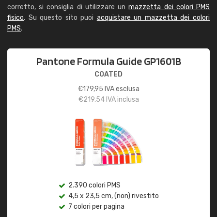
corretto, si consiglia di utilizzare un
mazzetta dei colori PMS
fisico
. Su questo sito puoi
acquistare un mazzetta dei colori
PMS
.
Pantone Formula Guide GP1601B
COATED
€
179,95
IVA esclusa
€
219,54
IVA inclusa
2.390 colori PMS
4,5 x 23,5 cm, (non) rivestito
7 colori per pagina