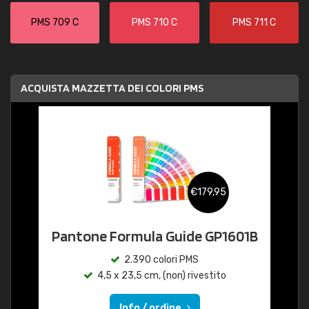
PMS 709 C
PMS 710 C
PMS 711 C
ACQUISTA MAZZETTA DEI COLORI PMS
€179,95
Pantone Formula Guide GP1601B
2.390 colori PMS
4,5 x 23,5 cm, (non) rivestito
Info / ordine