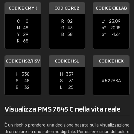
CODICE CMYK
CODICE RGB
CODICE CIELAB
C
0
R
82
L*
23.09
M
48
G
43
a*
20.18
Y
29
B
58
b*
-1.61
K
68
CODICE HSB/HSV
CODICE HSL
CODICE HEX
H
338
H
337
S
48
S
31
#522B3A
B
32
L
25
Visualizza PMS 7645 C nella vita reale
È un rischio prendere una decisione basata sulla visualizzazione
di un colore su uno schermo digitale. Per essere sicuri del colore