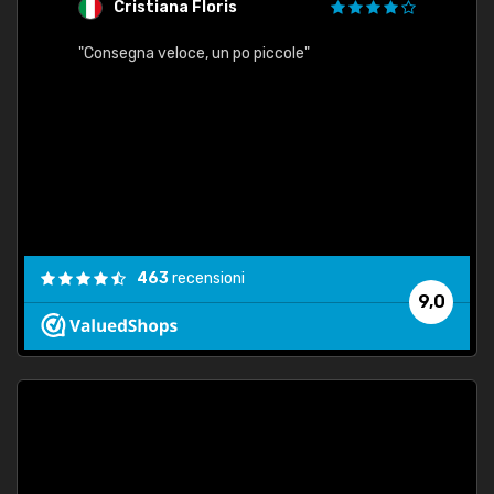
Cristiana Floris
M
"Consegna veloce, un po piccole"
"conse
esatt
463
recensioni
9,0