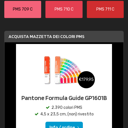
PMS 709 C
PMS 710 C
PMS 711 C
ACQUISTA MAZZETTA DEI COLORI PMS
€179,95
Pantone Formula Guide GP1601B
2.390 colori PMS
4,5 x 23,5 cm, (non) rivestito
Info / ordine