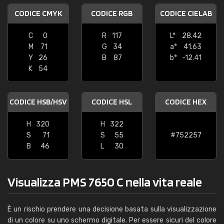
CODICE CMYK
CODICE RGB
CODICE CIELAB
C
0
R
117
L*
28.42
M
71
G
34
a*
41.63
Y
26
B
87
b*
-12.41
K
54
CODICE HSB/HSV
CODICE HSL
CODICE HEX
H
320
H
322
S
71
S
55
#752257
B
46
L
30
Visualizza PMS 7650 C nella vita reale
È un rischio prendere una decisione basata sulla visualizzazione
di un colore su uno schermo digitale. Per essere sicuri del colore