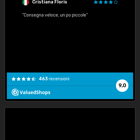
Cristiana Floris
M
"Consegna veloce, un po piccole"
"conse
esatt
463
recensioni
9,0