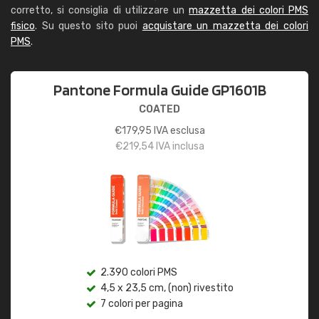
corretto, si consiglia di utilizzare un
mazzetta dei colori PMS
fisico
. Su questo sito puoi
acquistare un mazzetta dei colori
PMS
.
Pantone Formula Guide GP1601B
COATED
€
179,95
IVA esclusa
€
219,54
IVA inclusa
2.390 colori PMS
4,5 x 23,5 cm, (non) rivestito
7 colori per pagina