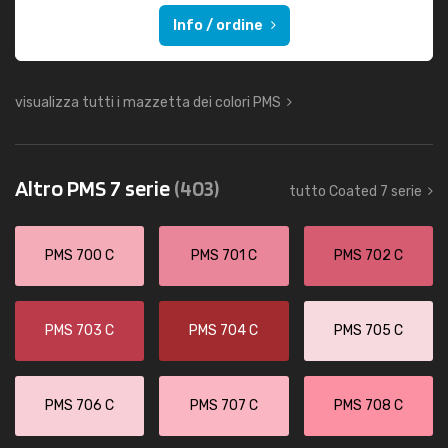
Info / ordine
visualizza tutti i mazzetta dei colori PMS
Altro PMS 7 serie
(403)
tutto Coated 7 serie
PMS 700 C
PMS 701 C
PMS 702 C
PMS 703 C
PMS 704 C
PMS 705 C
PMS 706 C
PMS 707 C
PMS 708 C