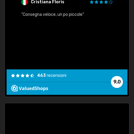
Cristiana Floris
M
"Consegna veloce, un po piccole"
"conse
esatt
463
recensioni
9,0