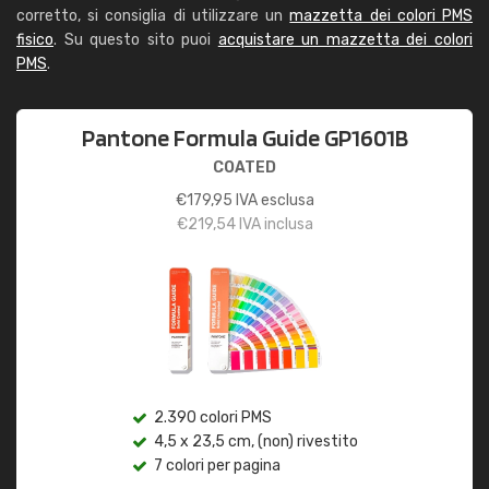
corretto, si consiglia di utilizzare un
mazzetta dei colori PMS
fisico
. Su questo sito puoi
acquistare un mazzetta dei colori
PMS
.
Pantone Formula Guide GP1601B
COATED
€
179,95
IVA esclusa
€
219,54
IVA inclusa
2.390 colori PMS
4,5 x 23,5 cm, (non) rivestito
7 colori per pagina