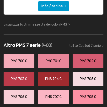
Info / ordine
visualizza tutti i mazzetta dei colori PMS
Altro PMS 7 serie
(403)
tutto Coated 7 serie
PMS 700 C
PMS 701 C
PMS 702 C
PMS 703 C
PMS 704 C
PMS 705 C
PMS 706 C
PMS 707 C
PMS 708 C