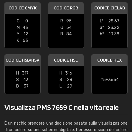
CODICE CMYK
CODICE RGB
CODICE CIELAB
C
0
R
95
L*
28.67
M
43
G
54
a*
23.22
Y
12
B
84
b*
-10.38
K
63
CODICE HSB/HSV
CODICE HSL
CODICE HEX
H
317
H
316
S
43
S
28
#5F3654
B
37
L
29
Visualizza PMS 7659 C nella vita reale
È un rischio prendere una decisione basata sulla visualizzazione
di un colore su uno schermo digitale. Per essere sicuri del colore