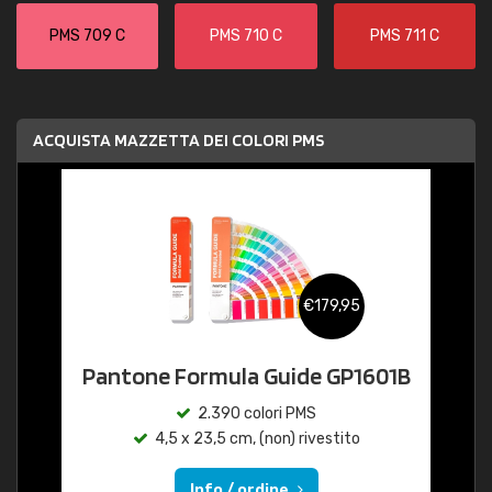
PMS 709 C
PMS 710 C
PMS 711 C
ACQUISTA MAZZETTA DEI COLORI PMS
€179,95
Pantone Formula Guide GP1601B
2.390 colori PMS
4,5 x 23,5 cm, (non) rivestito
Info / ordine