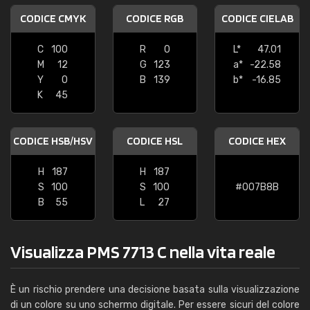
CODICE CMYK
CODICE RGB
CODICE CIELAB
C
100
R
0
L*
47.01
M
12
G
123
a*
-22.58
Y
0
B
139
b*
-16.85
K
45
CODICE HSB/HSV
CODICE HSL
CODICE HEX
H
187
H
187
S
100
S
100
#007B8B
B
55
L
27
Visualizza PMS 7713 C nella vita reale
È un rischio prendere una decisione basata sulla visualizzazione
di un colore su uno schermo digitale. Per essere sicuri del colore