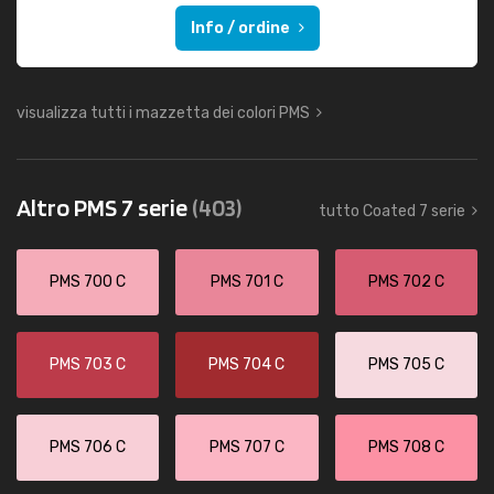
Info / ordine
visualizza tutti i mazzetta dei colori PMS
Altro PMS 7 serie
(403)
tutto Coated 7 serie
PMS 700 C
PMS 701 C
PMS 702 C
PMS 703 C
PMS 704 C
PMS 705 C
PMS 706 C
PMS 707 C
PMS 708 C