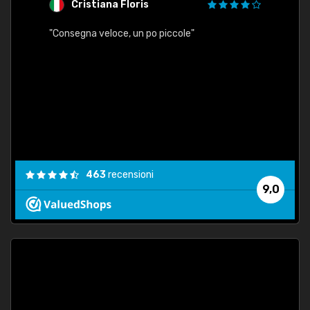
Cristiana Floris
M
"Consegna veloce, un po piccole"
"conse
esatt
463
recensioni
9,0