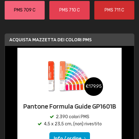
PMS 709 C
PMS 710 C
PMS 711 C
ACQUISTA MAZZETTA DEI COLORI PMS
€179,95
Pantone Formula Guide GP1601B
2.390 colori PMS
4,5 x 23,5 cm, (non) rivestito
Info / ordine