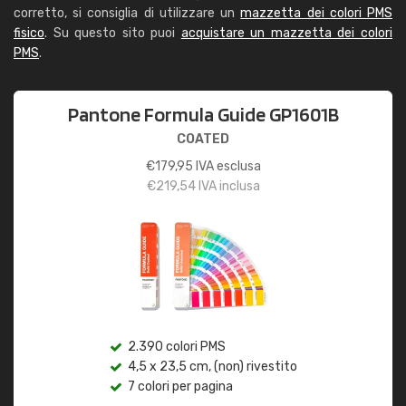
corretto, si consiglia di utilizzare un
mazzetta dei colori PMS
fisico
. Su questo sito puoi
acquistare un mazzetta dei colori
PMS
.
Pantone Formula Guide GP1601B
COATED
€
179,95
IVA esclusa
€
219,54
IVA inclusa
2.390 colori PMS
4,5 x 23,5 cm, (non) rivestito
7 colori per pagina