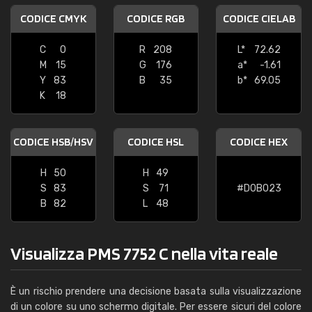
CODICE CMYK
CODICE RGB
CODICE CIELAB
C
0
R
208
L*
72.62
M
15
G
176
a*
-1.61
Y
83
B
35
b*
69.05
K
18
CODICE HSB/HSV
CODICE HSL
CODICE HEX
H
50
H
49
S
83
S
71
#D0B023
B
82
L
48
Visualizza PMS 7752 C nella vita reale
È un rischio prendere una decisione basata sulla visualizzazione
di un colore su uno schermo digitale. Per essere sicuri del colore