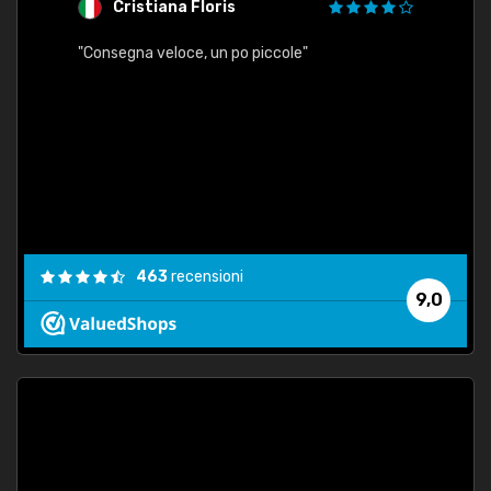
Cristiana Floris
M
"Consegna veloce, un po piccole"
"conse
esatt
463
recensioni
9,0