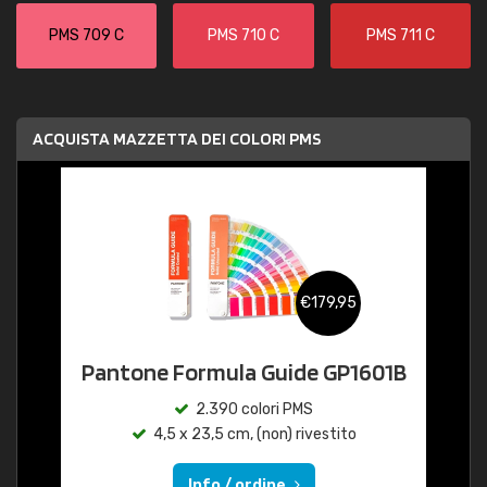
PMS 709 C
PMS 710 C
PMS 711 C
ACQUISTA MAZZETTA DEI COLORI PMS
€179,95
Pantone Formula Guide GP1601B
2.390 colori PMS
4,5 x 23,5 cm, (non) rivestito
Info / ordine