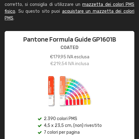
corretto, si consiglia di utilizzare un
mazzetta dei colori PMS
fisico
. Su questo sito puoi
acquistare un mazzetta dei colori
PMS
.
Pantone Formula Guide GP1601B
COATED
€
179,95
IVA esclusa
€
219,54
IVA inclusa
2.390 colori PMS
4,5 x 23,5 cm, (non) rivestito
7 colori per pagina