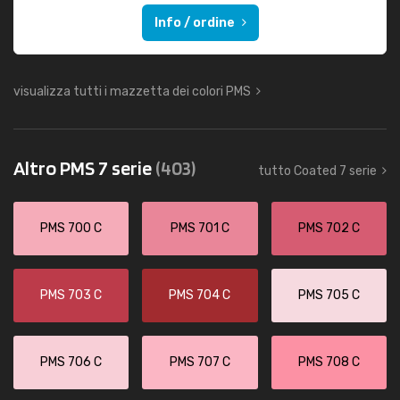
Info / ordine
visualizza tutti i mazzetta dei colori PMS
Altro PMS 7 serie
(403)
tutto Coated 7 serie
PMS 700 C
PMS 701 C
PMS 702 C
PMS 703 C
PMS 704 C
PMS 705 C
PMS 706 C
PMS 707 C
PMS 708 C